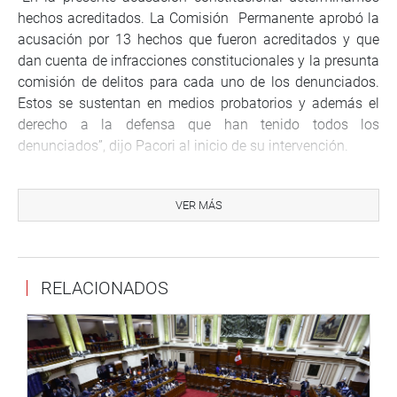
hechos acreditados. La Comisión Permanente aprobó la
acusación por 13 hechos que fueron acreditados y que
dan cuenta de infracciones constitucionales y la presunta
comisión de delitos para cada uno de los denunciados.
Estos se sustentan en medios probatorios y además el
derecho a la defensa que han tenido todos los
denunciados”, dijo Pacori al inicio de su intervención.
El legislador solicitó autorización a fin de que pueda usar
diapositivas, videos y audios como material de apoyo
VER MÁS
para su exposición a fin de que “los congresistas puedan
hacer una valoración al juicio y antejuicio política que nos
permite este Pleno del Congreso”
RELACIONADOS
Se trata de las Denuncias Constitucionales 211, 215, 217,
218, 219, 228 y 229 que la a Comisión Permanente
aprobó en la sesión del jueves 27 de setiembre de 2018,
El congresista pidió, como sanción política, la destitución