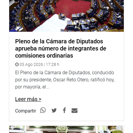
e inhabilitación por 10 años contra el juez supremo César
Hinostroza y los exconsejeros del Consejo Nacional de la
Magistratura (CNM).
PRENSA-CONGRESO
Pleno de la Cámara de Diputados
aprueba número de integrantes de
Puede encontrar más información en nuestra página web
comisiones ordinarias
y redes sociales.
05 Ago 2026 | 17:28 h
El Pleno de la Cámara de Diputados, conducido
por su presidente, Oscar Reto Otero, ratificó hoy,
Heraldo
:
goo.gl/Ty5Tto
por mayoría, el...
Portal:
http://www.congreso.gob.pe/
Leer más >
Facebook:
https://goo.gl/s5t7XN
Compartir
Twitter:
https://goo.gl/iMywRR
YouTube:
https://goo.gl/VBXBNk