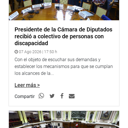
de ustedes merece”, acotó Armando Jara.
El evento culminó con la entrega de un diploma de
reconocimiento a diversos agentes que han destacado
durante el ejercicio de su trabajo.
Presidente de la Cámara de Diputados
recibió a colectivo de personas con
Participaron también, los alcaldes de Los Olivos y Breña,
discapacidad
Luis Felipe Castillo Oliva y Luis de la Mata,
respectivamente, junto a la teniente alcaldesa de La
07 Ago 2026 | 17:50 h
Punta, Marisol Gabilondo.
Con el objeto de escuchar sus demandas y
establecer los mecanismos para que se cumplan
OFICINA DE COMUNICACIONES E IMAGEN
los alcances de la...
INSTITUCIONAL
Leer más >
Compartir