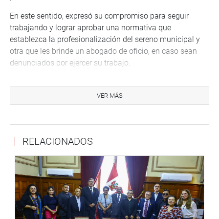
En este sentido, expresó su compromiso para seguir
trabajando y lograr aprobar una normativa que
establezca la profesionalización del sereno municipal y
otra que les brinde un abogado de oficio, en caso sean
denunciados por ejercer su trabajo.
Por su parte, el presidente de la Asociación de Serenos del
Perú, Armando Jara, agradeció al Congreso de la
VER MÁS
República por abrirle las puertas y escuchar las
demandas de los serenos, quienes cumplen una
importante labor para garantizar la seguridad ciudadana
RELACIONADOS
en el país.
“Sin el trabajo de los serenos municipales, no hay
seguridad ciudadana en el Perú. Por más de 30 años los
serenos han sido olvidados, pero podemos decir que esto
cambió y ahora tenemos más apertura en el Congreso de
la República y ahora se les brinda el lugar que cada uno