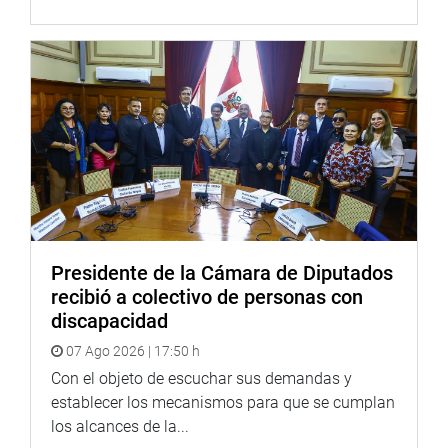
Twitter:
https://goo.gl/iMywRR
YouTube:
https://goo.gl/VBXBNk
Radio:
goo.gl/hMwTg1
fotografia.congreso.gob.pe
Presidente de la Cámara de Diputados
recibió a colectivo de personas con
discapacidad
07 Ago 2026 | 17:50 h
Con el objeto de escuchar sus demandas y
establecer los mecanismos para que se cumplan
los alcances de la...