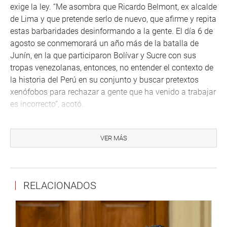
exige la ley. “Me asombra que Ricardo Belmont, ex alcalde
de Lima y que pretende serlo de nuevo, que afirme y repita
estas barbaridades desinformando a la gente. El día 6 de
agosto se conmemorará un año más de la batalla de
Junín, en la que participaron Bolívar y Sucre con sus
tropas venezolanas, entonces, no entender el contexto de
la historia del Perú en su conjunto y buscar pretextos
xenófobos para rechazar a gente que ha venido a trabajar
es incorrecto”, acotó.
Finalmente, señaló que no es menos cierto que en todas
partes se filtran delincuentes y cree que el gobierno
VER MÁS
venezolano está mandando algunos delincuentes para
crear esta situación de zozobra que estamos viendo “Son
minorías ínfimas las que realizan actos delincuenciales y
RELACIONADOS
he visto a las propias organizaciones de ciudadanos
protestar contra eso y pedir que se emita una visa para
ingresar al Perú porque para ello deberán pedirles
antecedentes penales y judiciales. El que no los tiene no