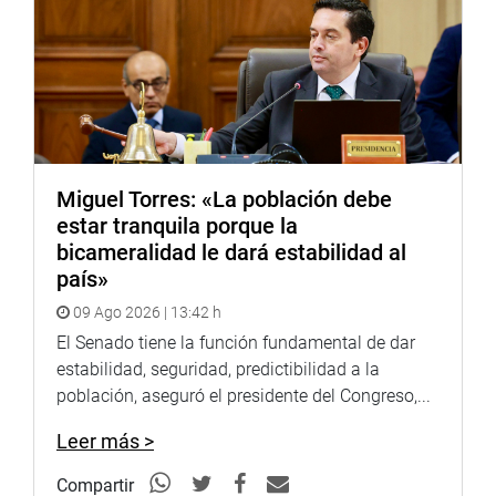
entra, pero eso no implica rechazarlos, debemos mostrar
solidaridad en un momento difícil”, finalizó.(MCGH)
PRENSA CONGRESO 03-08-18
Miguel Torres: «La población debe
PRENSA-CONGRESO
estar tranquila porque la
bicameralidad le dará estabilidad al
Puede encontrar más información en nuestra página web
país»
y redes sociales.
09 Ago 2026 | 13:42 h
El Senado tiene la función fundamental de dar
estabilidad, seguridad, predictibilidad a la
Heraldo
:
goo.gl/Ty5Tto
población, aseguró el presidente del Congreso,...
Portal:
http://www.congreso.gob.pe/
Leer más >
Facebook:
https://goo.gl/s5t7XN
Compartir