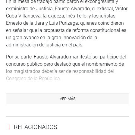
En la mesa de trabajo participaron el excongresista y
exministro de Justicia, Fausto Alvarado; el exfiscal, Víctor
Cuba Villanueva; la exjueza, Inés Tello; y los juristas
Ernesto de la Jara y Luis Purizaga, quienes coincidieron
en señalar que la propuesta de reforma constitucional es
un gran avance en la gran innovación de la
administración de justicia en el país.
Por su parte, Fausto Alvarado manifestó ser partícipe del
concurso público pero destacó que el nombramiento de
los magistrados debería ser de responsabilidad del
Congreso de la República.
Víctor Cuba subrayó que el problema no ha sido de la
Constitución en la conformación del CNM, sino la
VER MÁS
problemática se ha presentado por la falta de una
reglamentación de la ley de forma adecuada. De otro
lado, señaló que a su criterio debe declarase la nulidad de
RELACIONADOS
todos los que han sido nombrados irregularmente en el
Consejo Nacional de la Magistratura.