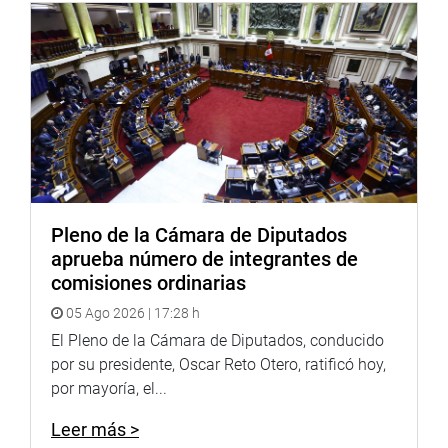
“En conclusión, todos los sectores apoyan el proyecto de
reforma constitucional del Consejo Nacional de la
Magistratura, pero es necesario, como todo proyecto de
ley, realizar unos ajustes en su normatividad”, expresó el
legislador. (JON)
PRENSA-CONGRESO-29-8-18
Puede encontrar más información en nuestra página web
Pleno de la Cámara de Diputados
y redes sociales.
aprueba número de integrantes de
comisiones ordinarias
05 Ago 2026 | 17:28 h
Heraldo
:
goo.gl/Ty5Tto
El Pleno de la Cámara de Diputados, conducido
Portal:
http://www.congreso.gob.pe/
por su presidente, Oscar Reto Otero, ratificó hoy,
por mayoría, el...
Facebook:
https://goo.gl/s5t7XN
Leer más >
Twitter:
https://goo.gl/iMywRR