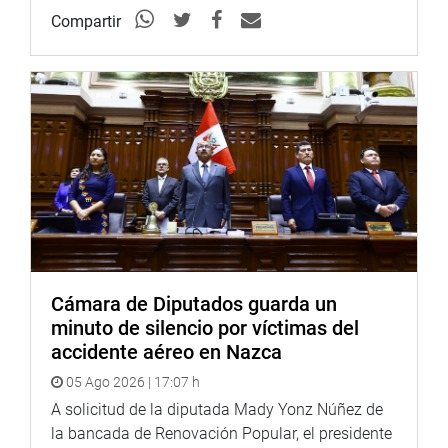
YouTube:
https://goo.gl/VBXBNk
Compartir
Radio:
goo.gl/hMwTg1
fotografia.congreso.gob.pe
Cámara de Diputados guarda un
minuto de silencio por víctimas del
accidente aéreo en Nazca
05 Ago 2026 | 17:07 h
A solicitud de la diputada Mady Yonz Núñez de
la bancada de Renovación Popular, el presidente