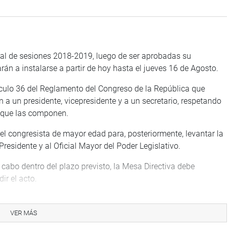
ual de sesiones 2018-2019, luego de ser aprobadas su
n a instalarse a partir de hoy hasta el jueves 16 de Agosto.
tículo 36 del Reglamento del Congreso de la República que
n a un presidente, vicepresidente y a un secretario, respetando
s que las componen.
 el congresista de mayor edad para, posteriormente, levantar la
Presidente y al Oficial Mayor del Poder Legislativo.
a cabo dentro del plazo previsto, la Mesa Directiva debe
ir el acto.
la Comisión se realiza luego de presentarse una o dos
s han aceptado sus componentes, guardando la
VER MÁS
rrada y, generalmente, a mano alzada. Podría darse el caso de