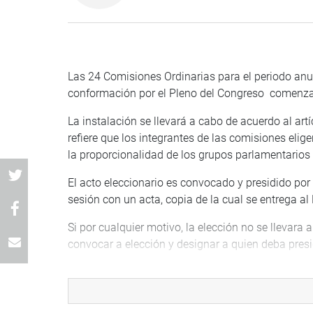
Las 24 Comisiones Ordinarias para el periodo an
conformación por el Pleno del Congreso comenzará
La instalación se llevará a cabo de acuerdo al ar
refiere que los integrantes de las comisiones elige
la proporcionalidad de los grupos parlamentario
El acto eleccionario es convocado y presidido por
sesión con un acta, copia de la cual se entrega al 
Si por cualquier motivo, la elección no se llevara 
convocar a elección y designar a quien deba presid
La elección de los integrantes de la directiva de 
candidaturas. Por acuerdo político, las bancada
proporcionalidad. La elección se hace en lista ce