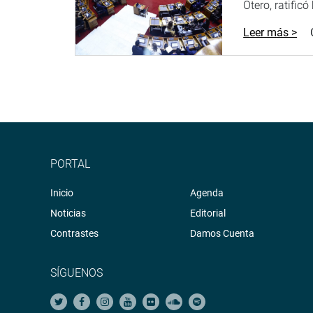
Otero, ratificó
Modernización de la Gestión del Estado.
Leer más >
El miércoles 15, desde las 09.30 de la mañana, s
Comisión de Economía, Banca, Finanzas e Inteligenc
Personas con Discapacidad.
Del mismo modo, las Comisiones ordinarias de Ed
Exterior y Turismo; Vivienda y Construcción; Inte
Social.
PORTAL
Y, finalmente, el jueves 16, a partir de las 08.00 
Energía y Minas.
Inicio
Agenda
PRENSA CONGRESO
Noticias
Editorial
Contrastes
Damos Cuenta
13-08-18
SÍGUENOS