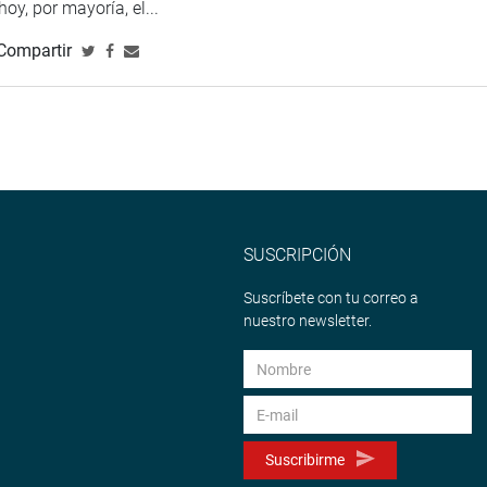
 hoy, por mayoría, el...
Compartir
e instalarán 10 comisiones ordinarias, empezando por la
ia Financiera; Fiscalización y Contraloría; Inclusión Social y
ucación, Juventud y Deporte; Mujer y Familia; Comercio
ligencia; Salud y Población; así como Trabajo y Seguridad
SUSCRIPCIÓN
a.m. se instalarán las comisiones de Relaciones Exteriores; y
Suscríbete con tu correo a
nuestro newsletter.
Suscribirme