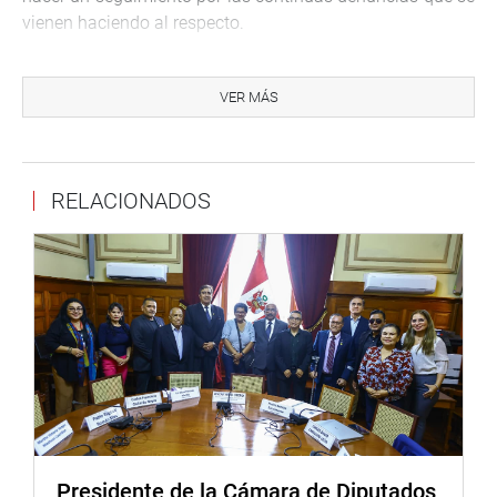
vienen haciendo al respecto.
VER MÁS
CENTRO DE NOTICIAS
RELACIONADOS
PRENSA-CONGRESO 3-10-2018
Puede encontrar más información en nuestra página web
y redes sociales.
Heraldo
:
goo.gl/Ty5Tto
Portal:
http://www.congreso.gob.pe/
Presidente de la Cámara de Diputados
Facebook:
https://goo.gl/s5t7XN