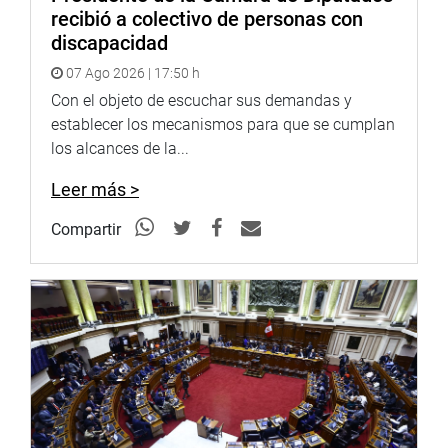
recibió a colectivo de personas con
Twitter:
https://goo.gl/iMywRR
discapacidad
YouTube:
https://goo.gl/VBXBNk
07 Ago 2026 | 17:50 h
Radio:
Con el objeto de escuchar sus demandas y
goo.gl/hMwTg1
fotografia.congreso.gob.pe
establecer los mecanismos para que se cumplan
los alcances de la...
Leer más >
Compartir