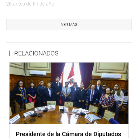
26 antes de fin de año.
“Vamos a volver en los próximos meses para evaluar el
desarrollo del proyecto y garantizar que no perjudique a
VER MÁS
los habitantes de la zona” informó la parlamentaria
Paredes Castro.
LIMA
RELACIONADOS
Por su parte, la congresista Kira Alcarraz sostuvo una
reunión de trabajo con la presidenta del Consejo Nacional
para la Integración de la Persona con Discapacidad –
CONADIS, Sandra Piro Marcos, en la cual se acordó
realizar mesas de trabajo permanentes para evaluar la
mejora normativa y fiscalizar las políticas públicas en
materia de discapacidad.
Presidente de la Cámara de Diputados