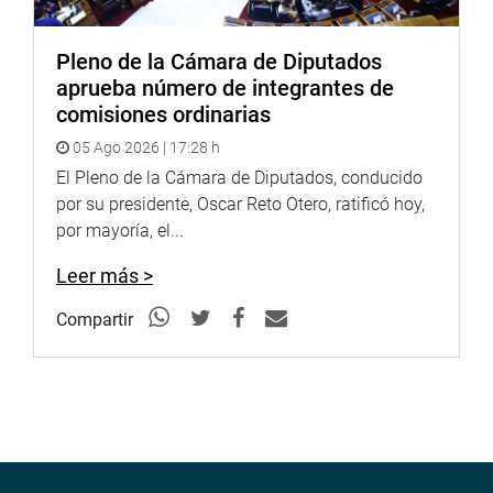
Pleno de la Cámara de Diputados
aprueba número de integrantes de
comisiones ordinarias
05 Ago 2026 | 17:28 h
El Pleno de la Cámara de Diputados, conducido
por su presidente, Oscar Reto Otero, ratificó hoy,
por mayoría, el...
Leer más >
Compartir
Durante el evento presentó la iniciativa legislativa
multipartidaria, desarrollada por el Grupo de Trabajo de la
Comisión de Descentralización, enfocado en la “Situación
de las Municipalidades de Centros Poblados en la
Normativa Actual”.