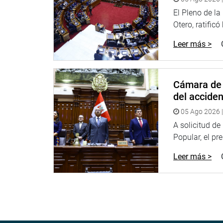
Por su lado, Betto Barrionuevo Romero (DD), repre
El Pleno de l
saneamiento es de alta incidencia en el país y los
Otero, ratificó
de una reforma tributaria que comprenda un impues
Leer más >
Parlamentarios de diversas jurisdicciones pregunt
quedado inconclusas, durante cinco horas y media,
informaron de la situación presupuestal en sus se
Cámara de 
del accide
MEF Y VIVIENDA
05 Ago 2026 |
Mendoza Bellido expuso que hay obras que ya est
A solicitud d
los gobiernos regionales y locales, pero que desd
Popular, el pr
sentido, comunicarán al presidente de la Repúbl
enfrentando el problema.
Leer más >
En una de sus respuestas, el ministro del MEF di
de vacunas las están vendiendo a privados.
También, indicó que los programas de créditos “
antes en la historia peruana numerosas pequeñas