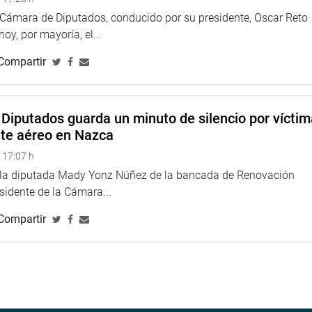
sentante de Áncash, recordó que el problema de falta de
a Cámara de Diputados, conducido por su presidente, Oscar Reto
 pocos recursos que se destina, por tanto, planteó la aplicación
 hoy, por mayoría, el...
to a la sobreganancia y elevar la presión tributaria.
Compartir
aron por la realización de obras previstas y las que han
 en las que los dos funcionarios del Poder Ejecutivo
ctores.
Diputados guarda un minuto de silencio por vícti
nte aéreo en Nazca
 17:07 h
án a punto de ser concluidas y que deben ser asumidas por
e la diputada Mady Yonz Núñez de la bancada de Renovación
e el MEF se está planificando dejarlas saneadas. En ese
esidente de la Cámara...
ica, en dos semanas, para que se anuncie cómo están
Compartir
jo que en ninguna parte del mundo las compañías productoras
no han sido solamente para las grandes empresas y que nunca
 y microempresas recibieron créditos con tasas de interés muy