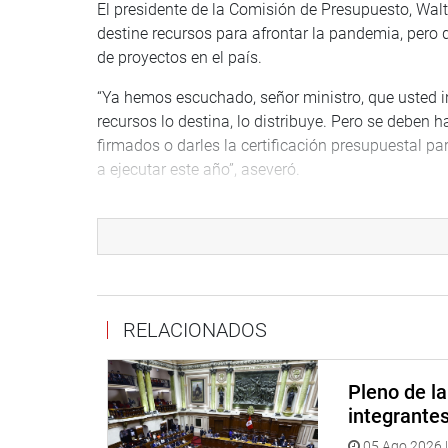
El presidente de la Comisión de Presupuesto, Wal
destine recursos para afrontar la pandemia, pero q
de proyectos en el país.
“Ya hemos escuchado, señor ministro, que usted i
recursos lo destina, lo distribuye. Pero se deben 
firmados o darles la certificación presupuestal 
a ejecutar este año”, aseveró.
Recordó que presentó una moción para que se cob
acciones ha realizado para cobrar esta deuda de ce
necesidades que hoy tenemos? Esperamos que se 
obras de infraestructura”, anotó.
Por su parte, el congresista Leonardo Inga Sales 
RELACIONADOS
mientras sostiene que se está priorizando el tema
sector privado se haga cargo de la inversión y com
Pleno de l
Afirmó que es necesario reactivar la economía y
integrante
se busquen los mecanismos necesarios para logra
05 Ago 2026 |