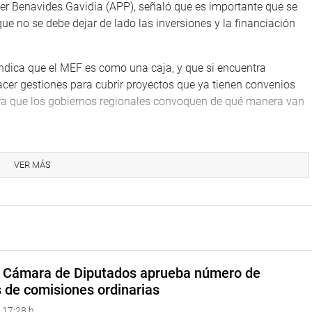
ter Benavides Gavidia (APP), señaló que es importante que se
ue no se debe dejar de lado las inversiones y la financiación
ndica que el MEF es como una caja, y que si encuentra
hacer gestiones para cubrir proyectos que ya tienen convenios
para que los gobiernos regionales convoquen de qué manera van
re la deuda que tienen las grandes empresas al Estado. “¿Qué
rca de 57 mil millones de soles y con ello cubrir la inversión y
VER MÁS
hagan gestiones para lograr concretar estas importantes
(AP) consideró que existe contradicción en el Gobierno, porque
 de la salud en el marco de la pandemia, no permite que el
ercialización en ese rubro.
a Cámara de Diputados aprueba número de
 demandó más coherencia en el accionar gubernamental y que
s de comisiones ordinarias
r ese objetivo.
 17:28 h