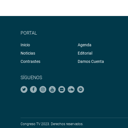
está trabajando sobre una escala salarial de los 
Ante una pregunta de la congresista Rosselli Amur
los penales El Frontón y El Cepa, dijo que ello no
de soles para cada uno, lo que no lo hace posible,
PORTAL
Antes fue aprobada la participación y presidencia
Inicio
Especial Multipartidaria encargada de elaborar el
Agenda
Noticias
Editorial
OFICINA DE COMUNICACIONES E IMAGEN INSTI
Contrastes
Damos Cuenta
SÍGUENOS
Congreso TV 2023. Derechos reservados.