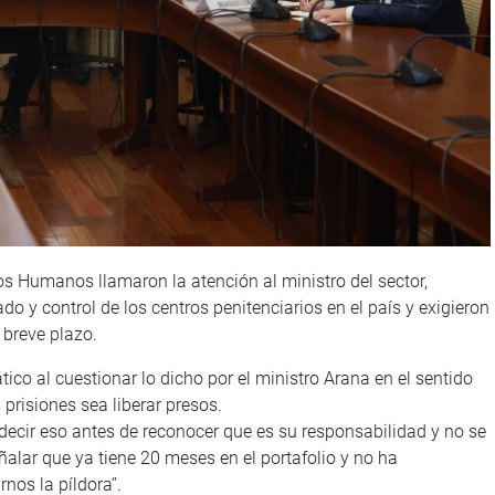
os Humanos llamaron la atención al ministro del sector,
ado y control de los centros penitenciarios en el país y exigieron
 breve plazo.
ico al cuestionar lo dicho por el ministro Arana en el sentido
prisiones sea liberar presos.
ecir eso antes de reconocer que es su responsabilidad y no se
ñalar que ya tiene 20 meses en el portafolio y no ha
nos la píldora”.