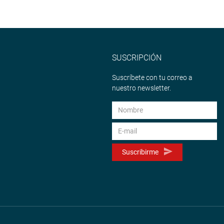
agentes de seguridad.
uz Dulanto (Avanza País) sobre la posibilidad de apertura de
 es posible, porque su inversión ascendería a cinco mil millones
 sino destinar esos recursos para los otros centros.
SUSCRIPCIÓN
 del congresista Américo Gonza Castillo en la Comisión
Suscríbete con tu correo a
 Código Penal especializado.
nuestro newsletter.
TUCIONAL
Suscribirme