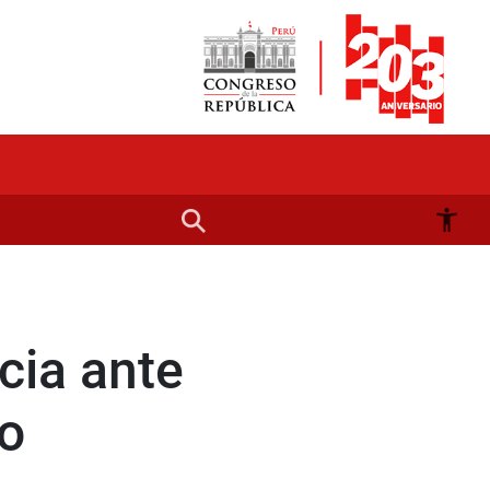
cia ante
ro