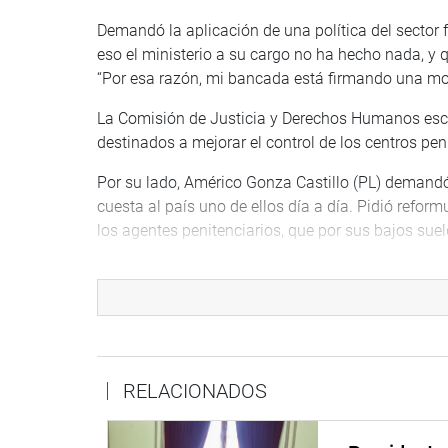
Demandó la aplicación de una política del sector fr
eso el ministerio a su cargo no ha hecho nada, y 
“Por esa razón, mi bancada está firmando una mo
La Comisión de Justicia y Derechos Humanos escu
destinados a mejorar el control de los centros pen
Por su lado, Américo Gonza Castillo (PL) demandó 
cuesta al país uno de ellos día a día. Pidió reformu
los agentes penitenciarios, que por sus bajos suel
La congresista Susel Paredes Piqué (BDP) llamó la
Asimismo, por la falta de acción del Consejo Naci
Alejandro Muñante Barrios (RP) señaló que el Cong
al Ministerio de Economía y Finanzas. También criti
seguridad ciudadana.
RELACIONADOS
El congresista Alejandro Cavero Alva (Avanza País
los penales sea privatizado y que se ponga en valor 