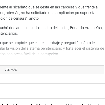
ente al sicariato que se gesta en las cárceles y que frente a
que, además, no ha solicitado una ampliación presupuestal.
ción de censura”, anotó.
chó dos anuncios del ministro del sector, Eduardo Arana Ysa,
itenciarios.
que se propicie que el preso trabaje y preguntó cuánto le
lar la visión del sistema penitenciario y fortalecer el sistema de
dos son presa fácil de la corrupción.
 atención por la existencia de sentenciados y los que no.
onal de Política Nacional que no se reúne desde el año pasado.
VER MÁS
reso no da dinero, sino que es gestión del propio sector frente
có la deficiencia de la política de control de los penales y de
) saludó el anuncio ministerial de que el sistema de ingreso a
el sector, lo cual calificó de interesante.