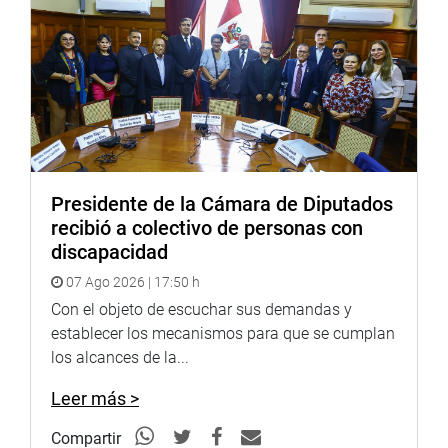
CENTRO DE NOTICIAS
Presidente de la Cámara de Diputados
recibió a colectivo de personas con
PRENSA-CONGRESO 20-12-17
discapacidad
07 Ago 2026 | 17:50 h
Puede encontrar más información en nuestra página web
Con el objeto de escuchar sus demandas y
y redes sociales.
establecer los mecanismos para que se cumplan
los alcances de la...
Leer más >
http://www4.congreso.gob.pe/heraldo/index.asp
Compartir