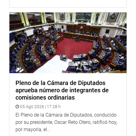
http://www.congreso.gob.pe/
https://web.facebook.com/CongresoPeru/
Facebook:
https://www.facebook.com/congresodelarepublic
fref=ts
Twitter:
https://twitter.com/congresoperu
<
https://twitter.c
Youtube:
http://www.youtube.com/congresoperu
<
http://ww
Soundcloud:
https://soundcloud.com/radiocongreso
<
https://soundcloud.com/radiocongreso
>
Sistema de Archivo Fotográfico (SAF):
http://www4.congreso.gob.pe/fotografia.asp
Pleno de la Cámara de Diputados
aprueba número de integrantes de
comisiones ordinarias
05 Ago 2026 | 17:28 h
El Pleno de la Cámara de Diputados, conducido
por su presidente, Oscar Reto Otero, ratificó hoy,
por mayoría, el...