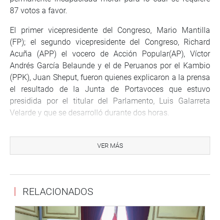
87 votos a favor.
El primer vicepresidente del Congreso, Mario Mantilla
(FP); el segundo vicepresidente del Congreso, Richard
Acuña (APP) el vocero de Acción Popular(AP), Víctor
Andrés García Belaunde y el de Peruanos por el Kambio
(PPK), Juan Sheput, fueron quienes explicaron a la prensa
el resultado de la Junta de Portavoces que estuvo
presidida por el titular del Parlamento, Luis Galarreta
Velarde y que se desarrolló durante dos horas.
Asistieron a esta cita además el tercer vicepresidente del
Congreso, Mauricio Mulder (CPA); el vocero de Fuerza
VER MÁS
Popular, Héctor Becerril; Vicente Zeballos, de Peruanos
por el Kambio; César Villanueva y César Vásquez, de
Alianza para el Progreso; Wilbert Rozas y María Foronda,
RELACIONADOS
de Frente Amplio, Alberto Quintanilla, de Nuevo Perú;
Jorge del Castillo y Javier Velásquez Quesquén, ambos
de la Célula Parlamentaria Aprista. (JSR)