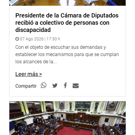
parece que es una falta de cortesía», dijo el ex
mandatario. El ex Jefe de Estado también se negó a
Presidente de la Cámara de Diputados
responder preguntas sobre los viajes que hizo junto a su
recibió a colectivo de personas con
esposa Nadine Heredia, argumentando que lo habían
discapacidad
invitado en su calidad como presidente de la República.
07 Ago 2026 | 17:50 h
(GMV)
Con el objeto de escuchar sus demandas y
PRENSA CONGRESO 05-06-18
establecer los mecanismos para que se cumplan
los alcances de la...
Puede encontrar más información en nuestra página web
y redes sociales
Leer más >
http://www.congreso.gob.pe/
Compartir
Facebook:
https://www.facebook.com/congresodelarepublicadelperu?
fref=ts
Twitter:
https://twitter.com/congresoperu
Youtube:
http://www.youtube.com/congresoperu