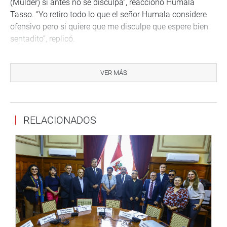
(Mulder) si antes no se disculpa”, reaccionó Humala
Tasso. “Yo retiro todo lo que el señor Humala considere
ofensivo pero si quiere que me disculpe que espere bien
sentadito”, replicó.
REUNION CON BARATA
VER MÁS
Tras ello, el interrogatorio continuó y Humala Tasso
admitió que sostuvo reuniones con Jorge Barata, ex
hombre fuerte de la constructora Odebrecht en Perú, y con
su director Marcelo Odebrecht. Con quienes, dijo solo
RELACIONADOS
hablaron en términos protocolares, sin saber que ofrecían
coimas a funcionarios de su gestión.
Ante la insistencia de la legisladora Bartra Barriga sobre
el financiamiento de aportes de campaña electoral, el ex
presidente refirió que se está cayendo en un «círculo
vicioso» que no llegaba a ningún lado. «Se está hablando
de una investigación que está en Fiscalía. Me está
haciendo preguntas fuera del marco de la invitación, me