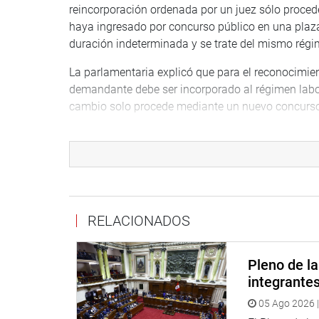
reincorporación ordenada por un juez sólo proce
haya ingresado por concurso público en una plaz
duración indeterminada y se trate del mismo régim
La parlamentaria explicó que para el reconocimient
demandante debe ser incorporado al régimen labora
cambio solo procede mediante un nuevo concurso
Por tanto, Huilca subrayó que el decreto de urgenci
de los servidores del sector público que se encuen
ingresaron por concurso público.
La parlamentaria recomendó que el próximo Cong
contrataciones de consultorías y personal altamen
RELACIONADOS
hasta el 2018.
Al respecto el congresista Ángel Neyra advirtió la
Pleno de l
porque -subrayó- que en los últimos 10 años se ha
integrante
05 Ago 2026 |
Durante el debate el congresista Justiniano Apaza