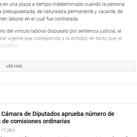
de en una plaza a tiempo indeterminado cuando la persona
a presupuestada, de naturaleza permanente y vacante, de
en laboral en el cual fue contratada.
o del vínculo laboral dispuesto por sentencia judicial, el
l vigente que corresponda a la entidad, en tanto que, el
 público.
a afecta, frente al despido arbitrario, el derecho a la reposición
tran bajo el régimen laboral de la actividad privada que no
VER MÁS
reso conforme una comisión investigadora que indague las
te calificado realizadas por el Ejecutivo desde el año 2011
 necesidad de cautelar el buen uso de los recursos públicos,
a Cámara de Diputados aprueba número de
 incrementado la planilla del Estado.
s de comisiones ordinarias
 17:28 h
 observó que dicho dispositivo legal afecta el derecho de