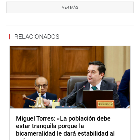
bosques que han sido deforestados sin ninguna
VER MÁS
planificación. Por su parte, la congresista Foronda dijo
que se trata de una buena iniciativa que favorece a la
Amazonía y ojalá se pueda lograr que lleguen las
RELACIONADOS
inversiones para hacerlo posible.
Tania Pariona manifestó que era una iniciativa positiva
porque “estamos en una deforestación terrible”, como la
tala ilegal, y pidió la titulación de tierras como paso
previo y respetar los derechos de las comunidades.
A su vez, Pedro Olaechea comentó la importancia de la
titulación previa de unos siete millones de hectáreas, casi
un país, para tener claro la propiedad de las tierras.
Luego de la aprobación de estos proyectos, se ingresó a
Miguel Torres: «La población debe
la sesión conjunta con la Comisión de Energía y Minas.
estar tranquila porque la
Se espera la presencia de las ministras de la Presidencia,
bicameralidad le dará estabilidad al
Mercedes Aráoz; de Energía y Minas, Angela Grossheim; y