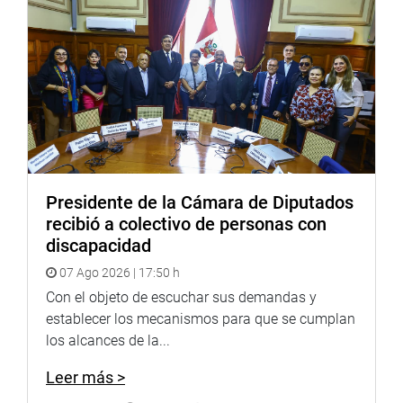
Twitter:
https://goo.gl/iMywRR
YouTube:
https://goo.gl/VBXBNk
Radio:
goo.gl/hMwTg1
fotografia.congreso.gob.pe
Presidente de la Cámara de Diputados
recibió a colectivo de personas con
discapacidad
07 Ago 2026 | 17:50 h
Con el objeto de escuchar sus demandas y
establecer los mecanismos para que se cumplan
los alcances de la...
Leer más >