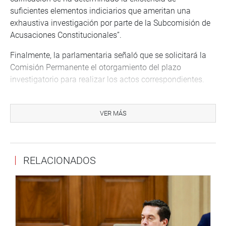
suficientes elementos indiciarios que ameritan una
exhaustiva investigación por parte de la Subcomisión de
Acusaciones Constitucionales”.
Finalmente, la parlamentaria señaló que se solicitará la
Comisión Permanente el otorgamiento del plazo
investigatorio para realizar los actos correspondientes.
CAMBIO DE DELEGADO
VER MÁS
En la sesión, el congresista Víctor García Belaunde
anunció que se inhibía de ser el delegado – que evaluará
la pertinencia de las pruebas y/o indicios- de la acusación
del Fiscal de la Nación, Pedro Chávarry (denuncia Nro.
RELACIONADOS
227). En su reemplazo fue designado Juan Sheput.
Respecto de la misma denuncia el congresista Marco
Arana, anunció que se inhibirá de votar por ser el
proponente.