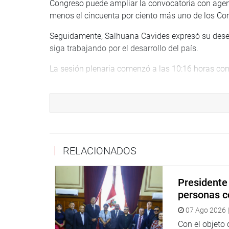
Congreso puede ampliar la convocatoria con agenda
menos el cincuenta por ciento más uno de los Con
Seguidamente, Salhuana Cavides expresó su deseo d
siga trabajando por el desarrollo del país.
La sesión plenaria comenzó a las 10:16 horas con
OFICINA DE COMUNICACIONES E IMAGEN INSTI
RELACIONADOS
Presidente 
personas c
07 Ago 2026 |
Con el objeto