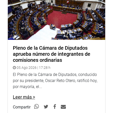
frente a visión de sensacionalistas y desvirtuadoras,
institucionaliza espacios para su difusión, fortalece la
identidad regional y dinamiza el turismo cultural”,
sostuvo.
Por unanimidad (91 votos a favor), la norma fue
exonerada de segunda votación.
Pleno de la Cámara de Diputados
OFICINA DE COMUNICACIONES E IMAGEN
aprueba número de integrantes de
INSTITUCIONAL
comisiones ordinarias
05 Ago 2026 | 17:28 h
El Pleno de la Cámara de Diputados, conducido
por su presidente, Oscar Reto Otero, ratificó hoy,
por mayoría, el...
Leer más >
Compartir