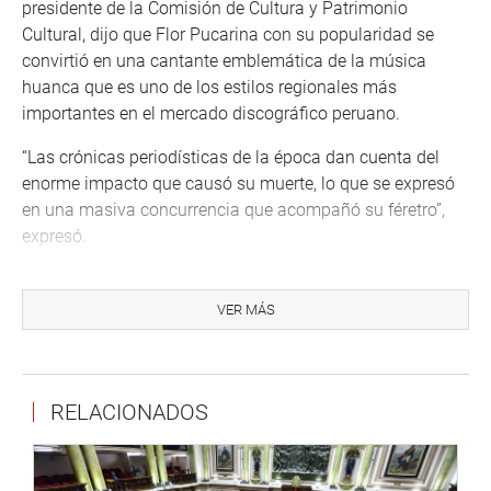
presidente de la Comisión de Cultura y Patrimonio
Cultural, dijo que Flor Pucarina con su popularidad se
convirtió en una cantante emblemática de la música
huanca que es uno de los estilos regionales más
importantes en el mercado discográfico peruano.
“Las crónicas periodísticas de la época dan cuenta del
enorme impacto que causó su muerte, lo que se expresó
en una masiva concurrencia que acompañó su féretro”,
expresó.
El segundo vicepresidente Waldemar Cerrón Rojas, autor
de la propuesta, señaló la canción huanca surge en el
VER MÁS
Valle del Mantaro como expresión de trabajo y la vida
colectiva de sus habitantes que refleja la experiencia
campesina, la migración y la resistencia cultural frente a
RELACIONADOS
la exclusión.
“Es memoria viva, que sintetiza la identidad del pueblo
huanca y del Perú profundo, esta ley defiende su legado