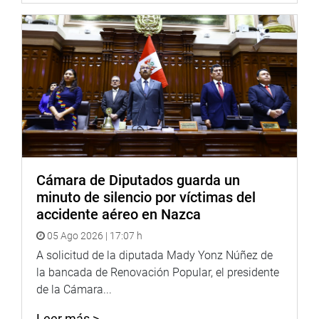
Meléndez Celis (APP), Jorge Vásquez Becerra (AP) y
Leonardo Inga Sales (AP). Meléndez señaló que hay
“muchos que solo conocen la Amazonía mediante el
Google” y no conocen la realidad.
Mientras que Inga Sales (AP) expresó que existen
personas que “solo leen informes de las oenegés
internacionales, que quieren imponer sus ideas de cómo
manejar la Amazonía”; además subrayó la importancia de
las carreras que son trascendentales.
Por su parte, Hans Troyes Delgado (AP), a pesar de que
Cámara de Diputados guarda un
sostuvo de que se trataba de un proyecto necesario,
minuto de silencio por víctimas del
mencionó la necesidad de que “se tenga en cuenta el
accidente aéreo en Nazca
tema de la apertura de una red ferroviaria, porque
05 Ago 2026 | 17:07 h
significaría la deforestación de esa zona de la selva
A solicitud de la diputada Mady Yonz Núñez de
peruana”. “Es una muy buena propuesta”, aseveró, “pero
la bancada de Renovación Popular, el presidente
vamos a tener daños colaterales en la Amazonía”.
de la Cámara...
CUESTIÓN PREVIA
Leer más >