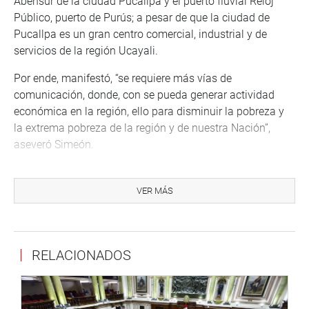
Abensur de la ciudad Pucallpa y el puerto fluvial Reloj
Público, puerto de Purús; a pesar de que la ciudad de
Pucallpa es un gran centro comercial, industrial y de
servicios de la región Ucayali.
Por ende, manifestó, “se requiere más vías de
comunicación, donde, con se pueda generar actividad
económica en la región, ello para disminuir la pobreza y
la extrema pobreza de la región y de nuestra Nación”,
aseveró Simeón.
Más adelante indicó que, al tener como línea de frontera
por el este al Estado de Acre, en el Brasil, “las autoridades
VER MÁS
peruanas con las autoridades brasileñas llevan años de
diálogo para el desarrollo e integración fronterizas por
parte del Perú sobre la base de la Ley 29778, Ley marco
RELACIONADOS
para el desarrollo e integración Fronteriza, que establece
los mecanismos de formulación, coordinación, ejecución
y seguimiento de la Política Nacional de Desarrollo e
Integración Fronterizos”.