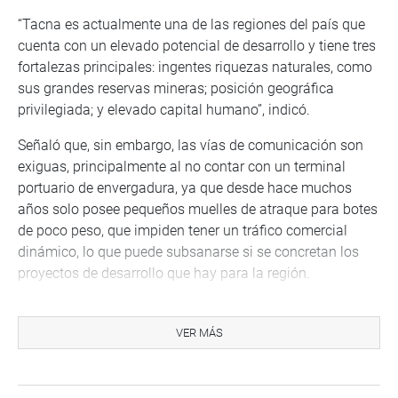
“Tacna es actualmente una de las regiones del país que
cuenta con un elevado potencial de desarrollo y tiene tres
fortalezas principales: ingentes riquezas naturales, como
sus grandes reservas mineras; posición geográfica
privilegiada; y elevado capital humano”, indicó.
Señaló que, sin embargo, las vías de comunicación son
exiguas, principalmente al no contar con un terminal
portuario de envergadura, ya que desde hace muchos
años solo posee pequeños muelles de atraque para botes
de poco peso, que impiden tener un tráfico comercial
dinámico, lo que puede subsanarse si se concretan los
proyectos de desarrollo que hay para la región.
“De modo que resulta indispensable que se ejecute el
proyecto de inversión que traerá desarrollo y progreso a
VER MÁS
esa región, dará impulso a la actividad comercial, por lo
que se hace necesario impulsar e implementar en la
brevedad el proyecto de inversión de construcción del