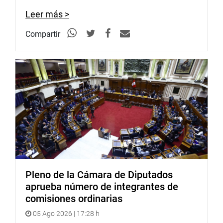
representante por Tacna, se sumó al pedido y demandó la
Leer más >
inmediata culminación de la carretera Tacna-Collpa-La
Paz, que le falta el segundo tramo.
Compartir
Lima, 13 de mayo de 2021
PRENSA-CONGRESO
Pleno de la Cámara de Diputados
aprueba número de integrantes de
comisiones ordinarias
05 Ago 2026 | 17:28 h