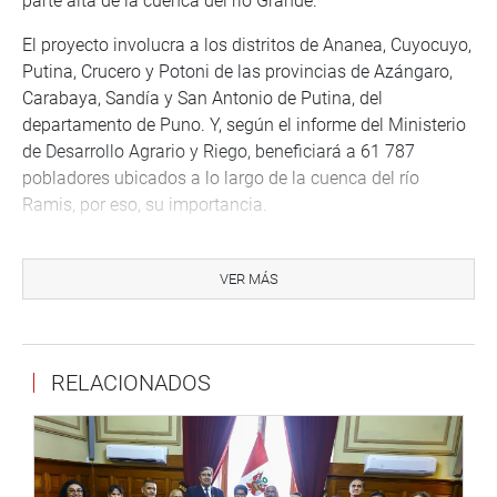
parte alta de la cuenca del río Grande.
El proyecto involucra a los distritos de Ananea, Cuyocuyo,
Putina, Crucero y Potoni de las provincias de Azángaro,
Carabaya, Sandía y San Antonio de Putina, del
departamento de Puno. Y, según el informe del Ministerio
de Desarrollo Agrario y Riego, beneficiará a 61 787
pobladores ubicados a lo largo de la cuenca del río
Ramis, por eso, su importancia.
Apaza Quispe señaló que el proyecto constituye “el eje
principal para descontaminar el ambiente, el recurso
VER MÁS
hídrico, la flora y fauna, además mejorará las condiciones
de vida de los pobladores del área de influencia”.
“Ello se logrará siempre y cuando se sumen esfuerzos
RELACIONADOS
tanto del Poder Ejecutivo y del Poder Legislativo. El fin no
es otro que otorgar a las personas, como sujeto de
derecho, a gozar de un ambiente equilibrado y adecuado
para el desarrollo de su vida”, expresó.