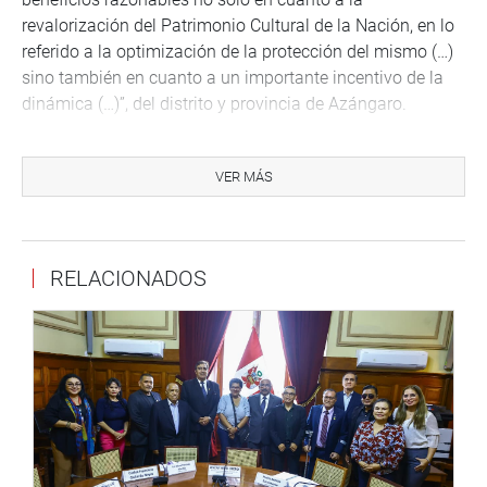
revalorización del Patrimonio Cultural de la Nación, en lo
referido a la optimización de la protección del mismo (…)
sino también en cuanto a un importante incentivo de la
dinámica (…)”, del distrito y provincia de Azángaro.
En su artículo único, se declara de interés nacional la
restauración, protección, conservación, puesta en valor y
VER MÁS
promoción del templo de Tintiri, y para ese fin, el
“Ministerio de Cultura realiza las coordinaciones con el
Gobierno Regional de Puno, con la Municipalidad
RELACIONADOS
Provincial de Azángaro y la Municipalidad Distrital de
Azángaro, en el marco de sus competencias y
atribuciones”.
OFICINA DE COMUNICACIONES E IMAGEN
INSTITUCIONAL