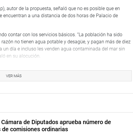
p), autor de la propuesta, señaló que no es posible que en
se encuentran a una distancia de dos horas de Palacio de
do contar con los servicios básicos. “La población ha sido
a razón no tienen agua potable y desagüe, y pagan más de diez
ra un día e incluso les venden agua contaminada del mar sin
aló en su alocución.
pap) consideró que la propuesta ayudará a que el Estado ponga
beneficios en su salud.
VER MÁS
a las autoridades regionales a exigir con mayor fundamento al
royecto de saneamiento del sistema de agua potable”, indicó.
y que fomenta la reubicación del comercio informal en terrenos
a Cámara de Diputados aprueba número de
s de comisiones ordinarias