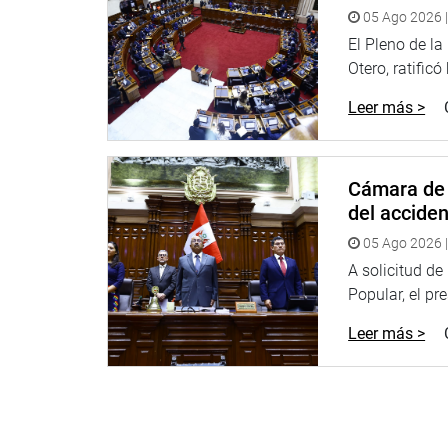
05 Ago 2026 |
El Pleno de l
Lima, 17 de marzo de 2021
Otero, ratificó
PRENSA-CONGRESO
Leer más >
Cámara de 
del accide
05 Ago 2026 |
A solicitud d
Popular, el pr
Leer más >