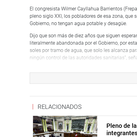
El congresista Wilmer Cayllahua Barrientos (Frepa
pleno siglo XXI, los pobladores de esa zona, que 
Gobierno, no tengan agua potable y desagüe.
Dijo que son más de diez años que siguen esperan
literalmente abandonada por el Gobierno, por est
soles por tramo de agua, que solo les alcanza pa
ningún control de las autoridades sanitarias”, señ
A su turno, el legislador Daniel Oseda Yucra (Fre
atención a ese sector con la finalidad de mejorar 
“Es una norma de mucha relevancia, que ayudará 
Poder Ejecutivo que se priorice la ejecución del p
RELACIONADOS
Cabe señalar que la iniciativa que propone una le
del Estado será analizada en una próxima sesión.
Pleno de l
integrante