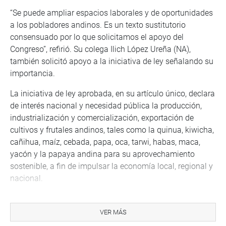
“Se puede ampliar espacios laborales y de oportunidades
a los pobladores andinos. Es un texto sustitutorio
consensuado por lo que solicitamos el apoyo del
Congreso”, refirió. Su colega Ilich López Ureña (NA),
también solicitó apoyo a la iniciativa de ley señalando su
importancia.
La iniciativa de ley aprobada, en su artículo único, declara
de interés nacional y necesidad pública la producción,
industrialización y comercialización, exportación de
cultivos y frutales andinos, tales como la quinua, kiwicha,
cañihua, maíz, cebada, papa, oca, tarwi, habas, maca,
yacón y la papaya andina para su aprovechamiento
sostenible, a fin de impulsar la economía local, regional y
nacional.
Al término del debate, el dictamen en mención fue
aprobado por mayoría con 112 votos a favor, cero en
VER MÁS
contra y 01 abstención.