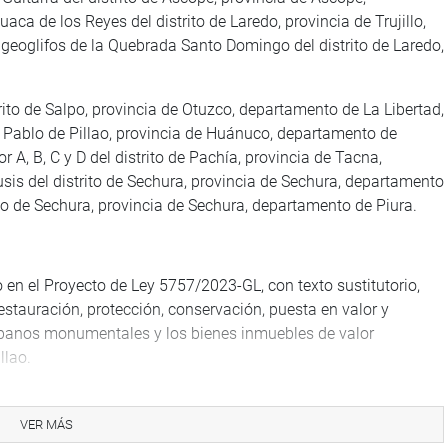
ca de los Reyes del distrito de Laredo, provincia de Trujillo,
 geoglifos de la Quebrada Santo Domingo del distrito de Laredo,
ito de Salpo, provincia de Otuzco, departamento de La Libertad,
n Pablo de Pillao, provincia de Huánuco, departamento de
 A, B, C y D del distrito de Pachía, provincia de Tacna,
is del distrito de Sechura, provincia de Sechura, departamento
rito de Sechura, provincia de Sechura, departamento de Piura.
en el Proyecto de Ley 5757/2023-GL, con texto sustitutorio,
restauración, protección, conservación, puesta en valor y
rbanos monumentales y los bienes inmuebles de valor
llao.
 caso de ejecutarse el objeto de dicha declaración, la
ión con el Gobierno Regional del Callao, así como con los
VER MÁS
urismo, priorizará las acciones que correspondan, de acuerdo