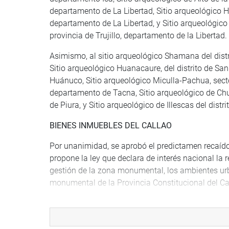
departamento de La Libertad, Sitio arqueológico Hua
departamento de La Libertad, y Sitio arqueológico
provincia de Trujillo, departamento de la Libertad.
Asimismo, al sitio arqueológico Shamana del distr
Sitio arqueológico Huanacaure, del distrito de Sa
Huánuco, Sitio arqueológico Miculla-Pachua, sector
departamento de Tacna, Sitio arqueológico de Chus
de Piura, y Sitio arqueológico de Illescas del dist
BIENES INMUEBLES DEL CALLAO
Por unanimidad, se aprobó el predictamen recaído 
propone la ley que declara de interés nacional la 
gestión de la zona monumental, los ambientes u
monumental de la Provincia Constitucional del Ca
La disposición complementaria final señala que en
Municipalidad Provincial del Callao, en coordinac
ministerios de Cultura y de Comercio Exterior y T