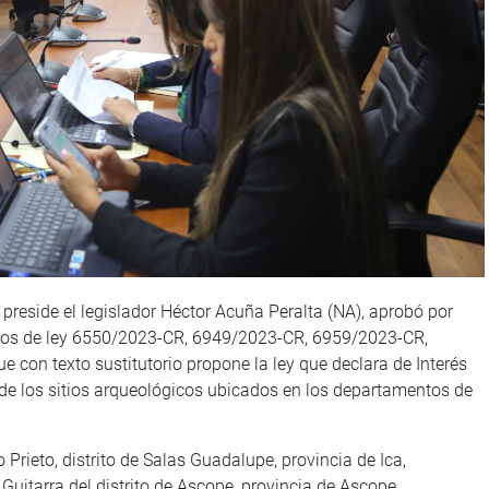
 preside el legislador Héctor Acuña Peralta (NA), aprobó por
ctos de ley 6550/2023-CR, 6949/2023-CR, 6959/2023-CR,
on texto sustitutorio propone la ley que declara de Interés
 de los sitios arqueológicos ubicados en los departamentos de
 Prieto, distrito de Salas Guadalupe, provincia de Ica,
 Guitarra del distrito de Ascope, provincia de Ascope,