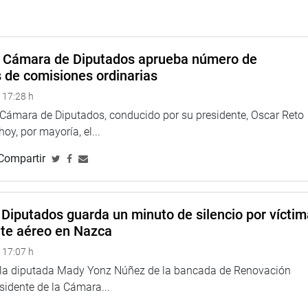
de la Universidad Nacional de Ingeniería (UNI), Shirley Chilet
 la gestión y funcionamiento de la UNI, como consecuencia de
s, Alfonso López Chau.
a Cámara de Diputados aprueba número de
TUCIONAL
s de comisiones ordinarias
 17:28 h
a Cámara de Diputados, conducido por su presidente, Oscar Reto
 hoy, por mayoría, el...
Compartir
Diputados guarda un minuto de silencio por vícti
nte aéreo en Nazca
 17:07 h
e la diputada Mady Yonz Núñez de la bancada de Renovación
esidente de la Cámara...