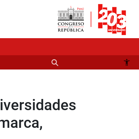
niversidades
amarca,