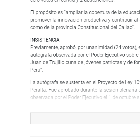
El propósito es “ampliar la cobertura de la educac
promover la innovación productiva y contribuir al de
como de la provincia Constitucional del Callao”.
INSISTENCIA
Previamente, aprobó, por unanimidad (24 votos), e
autógrafa observada por el Poder Ejecutivo sobre 
Juan de Trujillo cuna de jóvenes patriotas y de for
Perú”.
La autógrafa se sustenta en el Proyecto de Ley 1
Peralta. Fue aprobado durante la sesión plenaria 
observada por el Poder Ejecutivo el 1 de octubre s
SUSTENTACIÓN
En otro punto de agenda, el congresista Idelso G
que propone crear el Colegio de Profesionales Téc
EXPOSICIÓN