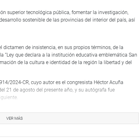
ión superior tecnológica pública, fomentar la investigación,
sarrollo sostenible de las provincias del interior del país, así
l dictamen de insistencia, en sus propios términos, de la
la “Ley que declara a la institución educativa emblemática San
mación de la cultura e identidad de la región la libertad y del
0914/2024-CR, cuyo autor es el congresista Héctor Acuña
del 21 de agosto del presente año, y su autógrafa fue
iguiente.
arcía Correa (APP) sustenta el Proyecto de Ley 12005/2025-CR,
VER MÁS
nicos Asistenciales de Salud.