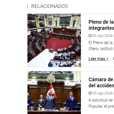
Informe de la rectora (i) y vicerrectora académica 
RELACIONADOS
Cama, para que explique sobre la problemática en
la renuncia del exrector de dicha casa de estudio
Pleno de l
OFICINA DE COMUNICACIONES E IMAGEN INSTI
integrante
05 Ago 2026 |
El Pleno de l
Otero, ratificó
Leer más >
Cámara de 
del accide
05 Ago 2026 |
A solicitud d
Popular, el pr