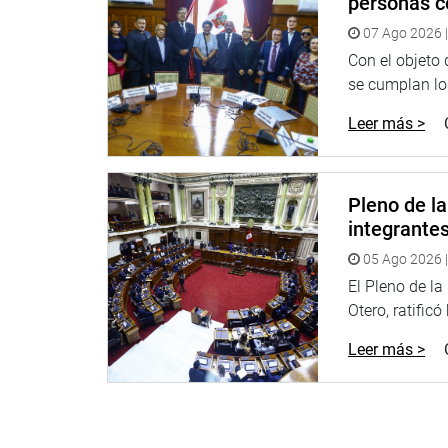
personas c
07 Ago 2026 |
Con el objeto
se cumplan los
Leer más >
Pleno de l
integrante
05 Ago 2026 |
El Pleno de l
Otero, ratificó
Leer más >