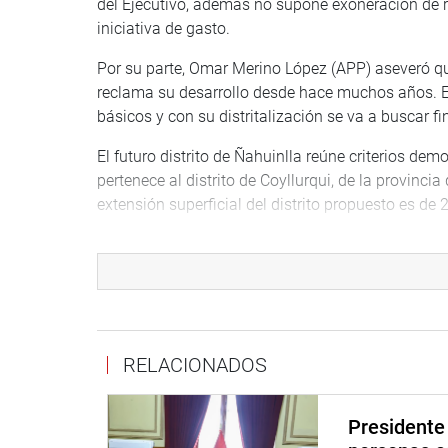
del Ejecutivo, además no supone exoneración de r
iniciativa de gasto.
Por su parte, Omar Merino López (APP) aseveró q
reclama su desarrollo desde hace muchos años. E
básicos y con su distritalización se va a buscar f
El futuro distrito de Ñahuinlla reúne criterios de
pertenece al distrito de Coyllurqui, de la provin
extensión superficial del distrito propuesto es de
Además, el espacio territorial de Ñahuinlla represent
Coyllurqui, que queda con el 52,13 %.
El centro poblado de Ñahuinlla, propuesto como ca
interconexión vial con los centros poblados involucr
crecimiento urbano y, en la actualidad, funciona 
RELACIONADOS
trabajan en el desarrollo de las comunidades ca
OFICINA DE COMUNICACIONES
Presidente 