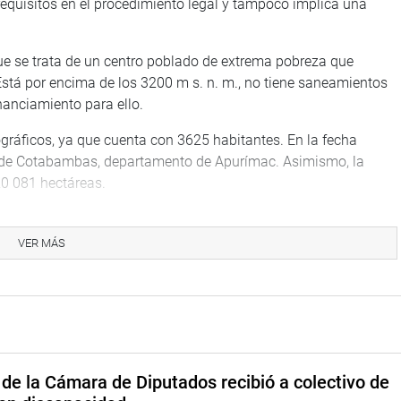
equisitos en el procedimiento legal y tampoco implica una
ue se trata de un centro poblado de extrema pobreza que
stá por encima de los 3200 m s. n. m., no tiene saneamientos
inanciamiento para ello.
mográficos, ya que cuenta con 3625 habitantes. En la fecha
cia de Cotabambas, departamento de Apurímac. Asimismo, la
 20 081 hectáreas.
a el 47,87 % del total del territorio del distrito de origen:
VER MÁS
pital, se encuentra en lugar estratégico, mantiene
ados en el territorio del futuro distrito, tiene espacios para el
como sede administrativa de las autoridades e instituciones que
mpesinas.
de la Cámara de Diputados recibió a colectivo de