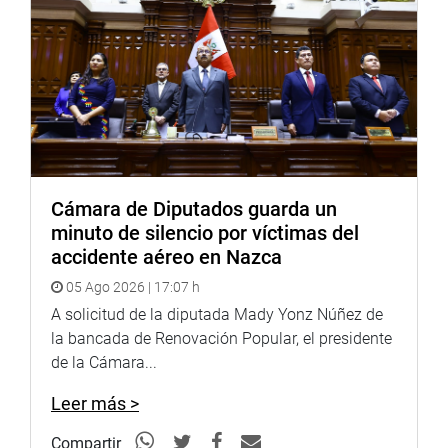
y que su elevación a la categoría de distrito motiva a los
ciudadanos hacia el crecimiento con una independencia
administrativa y económica, que va a fomentar que se
puedan realizar obras sociales importantes para su
desarrollo con el presupuesto que le otorgue el Ministerio
de Economía.
Por su parte, Mariano Yupanqui (DD), autor del proyecto
de ley, dijo que la aprobación de la propuesta marcará un
Cámara de Diputados guarda un
antes y un después en la historia de Calipuy, porque
minuto de silencio por víctimas del
tendrá una partida de nacimiento que permitirá dar
accidente aéreo en Nazca
impulso a su crecimiento y al desarrollo social de sus
05 Ago 2026 | 17:07 h
habitantes.
A solicitud de la diputada Mady Yonz Núñez de
la bancada de Renovación Popular, el presidente
La congresista Tania Rodas (APP) señaló que se trata de
de la Cámara...
una iniciativa propia de la población que exige desde el
año 2012 que se eleve a la categoría de distrito.
Leer más >
Enseguida, el parlamentario Isaías Pineda (Frepap)
Compartir