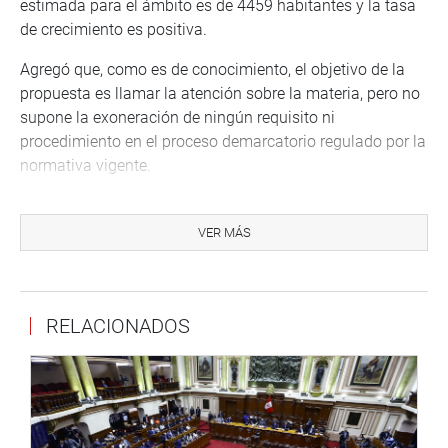
estimada para el ámbito es de 4459 habitantes y la tasa
de crecimiento es positiva.
Agregó que, como es de conocimiento, el objetivo de la
propuesta es llamar la atención sobre la materia, pero no
supone la exoneración de ningún requisito ni
procedimiento en el proceso demarcatorio regulado por la
normativa vigente.
Vásquez Tan pidió el respaldo de sus colegas por tratarse
de una propuesta largamente esperada por su población
VER MÁS
que por años ha visto postergada la satisfacción de sus
necesidades básicas.
“Estamos convencidos de que la conversión y calificación
RELACIONADOS
del centro poblado de Calipuy, en el distrito del mismo
nombre, va a permitir una paulatina mejora de las
condiciones sociales y económicas de sus ciudadanos
quienes van a tener acceso a mejores servicios básicos y,
por ende, una serie de necesidades podrán ser atendidas