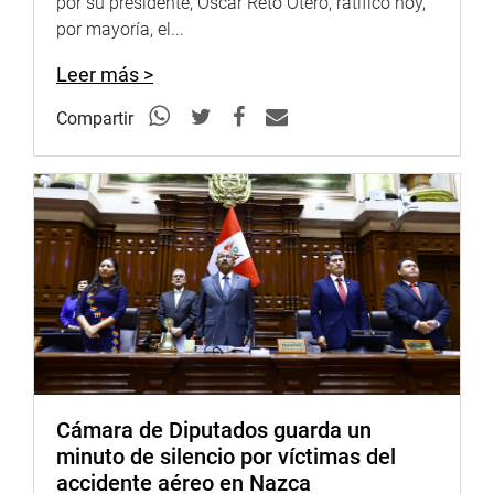
por su presidente, Oscar Reto Otero, ratificó hoy,
gobiernos regionales».
por mayoría, el...
Se establece que la aplicación de la presente norma es
Leer más >
continua y progresiva en el sector Salud, y se justifica,
porque existen servidores públicos que por muchos años
Compartir
laboran en condición de destaque, en lugares diferentes a
su dependencia de origen y por diversos motivos, sea por
unidad conyugal, tratamientos médicos, cada año se ven
en dificultades administrativas para renovar. Se indicó
que dicha situación genera al personal una gran
incertidumbre y se pone en peligro su estabilidad laboral.
Por último, fue aprobado por mayoría el dictamen recaído
en los proyectos 7931/2020-CR, 7313/2020-CR y
7401/2020-CR, que propone la ley que modifica el artículo
5 numeral 5.3 de la Ley 31125, que declara en emergencia
el Sistema Nacional de Salud y regula su proceso de
Cámara de Diputados guarda un
reforma.
minuto de silencio por víctimas del
accidente aéreo en Nazca