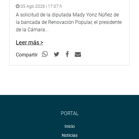
05 Ago 2026 | 17:07 h
Lima, 30 de junio de 2021
A solicitud de la diputada Mady Yonz Núñez de
la bancada de Renovación Popular, el presidente
PRENSA CONGRESO
de la Cámara...
Leer más >
Compartir
PORTAL
Inicio
Noticias