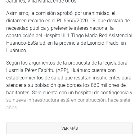
Jardines, Villa María, entre otros.
Asimismo, la comisión aprobó, por unanimidad, el
dictamen recaído en el PL 6665/2020-CR, que declara de
necesidad pública y preferente interés nacional la
construcción del Hospital II-1 Tingo María Red Asistencial
Huánuco-EsSalud, en la provincia de Leoncio Prado, en
Huánuco.
Según los argumentos de la propuesta de la legisladora
Lusmila Pérez Espíritu (APP), Huánuco cuenta con
establecimientos de salud que resultan insuficientes para
atender a su población que bordea los 860 millones de
habitantes. Solo cuenta con un hospital de contingencia y
su nueva infraestructura está en construcción, hace siete
años.
De igual forma, la ciudad de Tingo María ha colapsado
por la pandemia, ha desarrollado graves carencias en el
VER MÁS
sistema de salud. No cuenta con médicos, no hay camas