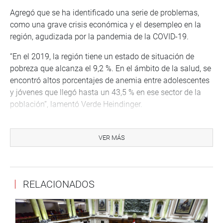
Agregó que se ha identificado una serie de problemas,
como una grave crisis económica y el desempleo en la
región, agudizada por la pandemia de la COVID-19.
“En el 2019, la región tiene un estado de situación de
pobreza que alcanza el 9,2 %. En el ámbito de la salud, se
encontró altos porcentajes de anemia entre adolescentes
y jóvenes que llegó hasta un 43,5 % en ese sector de la
población”, lamentó Verde Heindinger.
Manifestó que, de aprobarse la iniciativa, permitiría que el
Gobierno nacional, regional y local invierta en
VER MÁS
infraestructura, en investigación científica y en tecnología
innovación, cuyos resultados impactarían directamente
en el desarrollo económico y social de este departamento,
RELACIONADOS
y sobre todo se mejorarán las condiciones de vida en su
población.
En ese sentido, señaló que el objetivo principal es llamar