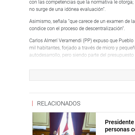
con las competencias que la normativa le otorga; 
no surge de una idónea evaluación”.
Asimismo, señala “que carece de un examen de la 
condice con el proceso de descentralización”.
Carlos Almerí Veramendi (PP) expuso que Pueblo 
mil habitantes, forjado a través de micro y pequ
autodesarrollo, pero siendo parte del presupuesto
Por su parte, Rivera Guerra sostuvo que la propu
tener autonomía y elegir a sus autoridades.
“El objetivo es llamar la atención al Poder Ejecut
la PCM se ponga a chambear “, expresó.
RELACIONADOS
VILCASHUAMÁN
De igual manera, la Representación Nacional apro
Presidente 
plantea la ley que declara de interés nacional y d
personas c
restauración y puesta en valor de los monumento