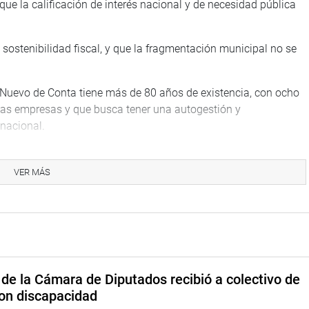
que la calificación de interés nacional y de necesidad pública
sostenibilidad fiscal, y que la fragmentación municipal no se
Nuevo de Conta tiene más de 80 años de existencia, con ocho
eñas empresas y que busca tener una autogestión y
 nacional.
esta recoge la demanda de una población que quiere progresar,
VER MÁS
ivo y que tengan en cuenta este pedido en forma prioritaria y que
bó, en forma unánime, con 108 votos a favor, la propuesta que
de la Cámara de Diputados recibió a colectivo de
e necesidad pública la investigación, protección, conservación,
on discapacidad
s arqueológicos prehispánicos e históricos de Vilcashuamán