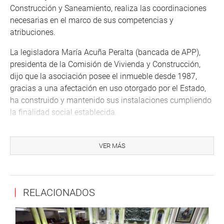
Construcción y Saneamiento, realiza las coordinaciones
necesarias en el marco de sus competencias y
atribuciones.
La legisladora María Acuña Peralta (bancada de APP),
presidenta de la Comisión de Vivienda y Construcción,
dijo que la asociación posee el inmueble desde 1987,
gracias a una afectación en uso otorgado por el Estado,
ha construido y mantenido sus instalaciones cumpliendo
la finalidad social establecida.
“El proyecto establece que el terreno sólo podrá utilizarse
para fines institucionales y sociales, al no cumplirse ello,
VER MÁS
el inmueble se revertirá al Estado. La iniciativa no genera
gasto público adicional que permitirá fortalecer las
actividades sociales”, explicó.
RELACIONADOS
La norma fue aprobada, en primera votación, con 84
votos a favor, 9 en contra y 13 abstenciones. La misma