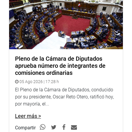
que fue exonerada de segunda votación con 80 a favor,
12 en contra y 14 abstenciones.
OFICINA DE COMUNICACIONES E IMAGEN
INSTITUCIONAL
Pleno de la Cámara de Diputados
aprueba número de integrantes de
comisiones ordinarias
05 Ago 2026 | 17:28 h
El Pleno de la Cámara de Diputados, conducido
por su presidente, Oscar Reto Otero, ratificó hoy,
por mayoría, el...
Leer más >
Compartir