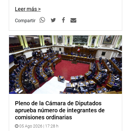
estratégicamente para no interrumpir el desarrollo de
Leer más >
otras actividades urbanas, que no haya contaminación
ambiental ni acústica, entre otros.
Compartir
Por eso, consideró que el Estado, en apoyo del
crecimiento de las industrias debe facilitar espacios
donde puedan producir ordenadamente; y otorgar
derechos de propiedad sobre sus activos para darles
seguridad.
El parlamentario dijo que su propuesta plantea que el
empresario pueda tener la posibilidad de adquirir la
titularidad legal de la propiedad en forma permanente a
un valor preferente en los parques industriales a fin de
que accedan a su formalización.
Pleno de la Cámara de Diputados
aprueba número de integrantes de
SESIONES
comisiones ordinarias
En otro momento, Huamán Coronado informó que el
05 Ago 2026 | 17:28 h
viernes 14 de este mes se realizará la segunda audiencia