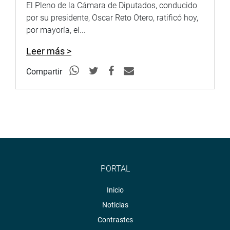
El Pleno de la Cámara de Diputados, conducido
pública descentralizada y la sexta sesión extraordinaria
por su presidente, Oscar Reto Otero, ratificó hoy,
en la ciudad de Ica. Además, el miércoles 19 se llevará a
por mayoría, el...
cabo la segunda sesión conjunta con la Comisión de
Transportes y Comunicaciones en el VRAEM, en el
Leer más >
auditorio de la Municipalidad Distrital de Kimbiri,
Compartir
provincia de La Convención, en Cusco.
OFICINA DE COMUNICACIONES E IMAGEN
INSTITUCIONAL
PORTAL
Inicio
Noticias
Contrastes