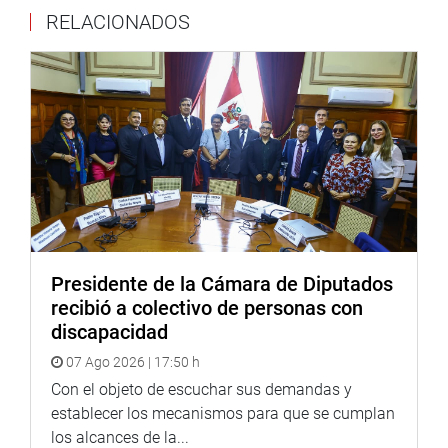
del panadero artesanal como parte de la economía
RELACIONADOS
productiva del Perú y sus beneficios sean reconocidos por
ley, así como su capacitación para mejorar su producto.
Dijo que su propuesta define claramente qué se entiende
por panadería artesanal, excluyendo actividades
automatizadas industrializadas, a fin de preservar el
enfoque de las unidades productivas familiares, micro y
pequeña empresa que mantienen técnicas tradicionales.
Asimismo, hizo lo propio con su Proyecto de Ley N.°
12305/2025-CR, que plantea autorizar de manera
Presidente de la Cámara de Diputados
temporal a los gobiernos subnacionales a transferir los
recibió a colectivo de personas con
predios pertenecientes a los parques industriales a
discapacidad
efectos de afianzar la seguridad jurídica y los derechos de
propiedad.
07 Ago 2026 | 17:50 h
Con el objeto de escuchar sus demandas y
Dijo que el Estado debe separar espacios en el territorio
establecer los mecanismos para que se cumplan
nacional donde los empresarios puedan acceder a
los alcances de la...
servicios básicos. Estos predios deben estar ubicados