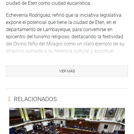
ciudad de Eten como ciudad eucarística.
Echeverría Rodríguez, refirió que la iniciativa legislativa
expone el potencial que tiene la ciudad de Eten, en el
departamento de Lambayeque, para convertirse en
epicentro del turismo religioso, destacando la festividad
del Divino Niño del Milagro como un claro ejemplo de su
atractivo sumado a su herencia cultural y espiritual.
De esta manera, se estaría fomentando la recuperación
económica del sector y la dinamización de la economía a
VER MÁS
nivel nacional.
SUSTENTACIONES
RELACIONADOS
El congresista Flavio Cruz Mamani (PL) sustentó tres
iniciativas de su autoría:
– Proyecto de Ley N.° 5169/2022-CR, Ley que declara de
interés nacional y necesidad pública la creación de la