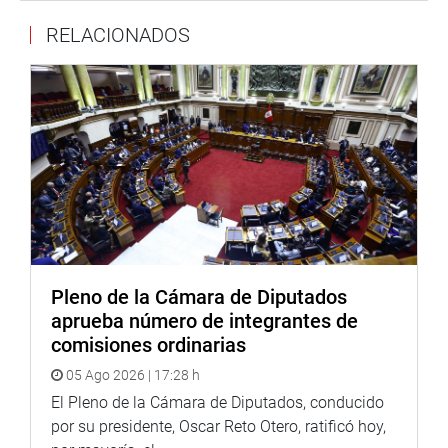
pacientes.
RELACIONADOS
El dictamen fue aprobado en primera instancia, por
unanimidad (95 votos), y fue exonerado de segunda
votación con 94 votos.
OFICINA DE COMUNICACIONES E IMAGEN
INSTITUCIONAL
Pleno de la Cámara de Diputados
aprueba número de integrantes de
comisiones ordinarias
05 Ago 2026 | 17:28 h
El Pleno de la Cámara de Diputados, conducido
por su presidente, Oscar Reto Otero, ratificó hoy,