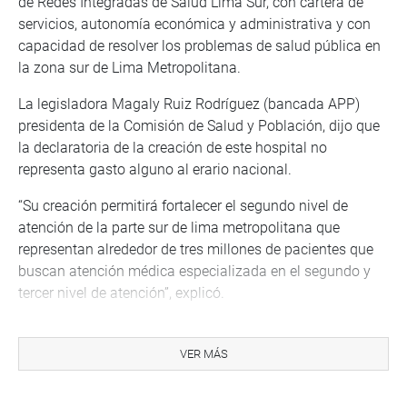
de Redes Integradas de Salud Lima Sur, con cartera de
servicios, autonomía económica y administrativa y con
capacidad de resolver los problemas de salud pública en
la zona sur de Lima Metropolitana.
La legisladora Magaly Ruiz Rodríguez (bancada APP)
presidenta de la Comisión de Salud y Población, dijo que
la declaratoria de la creación de este hospital no
representa gasto alguno al erario nacional.
“Su creación permitirá fortalecer el segundo nivel de
atención de la parte sur de lima metropolitana que
representan alrededor de tres millones de pacientes que
buscan atención médica especializada en el segundo y
tercer nivel de atención”, explicó.
La autora del proyecto, congresista Kelly Portalatino
Ávalos (bancada PL), dijo que su propuesta busca
VER MÁS
beneficiar a más de 3 millones de personas que viven en
Lima Sur, garantizando una buena atención a sus