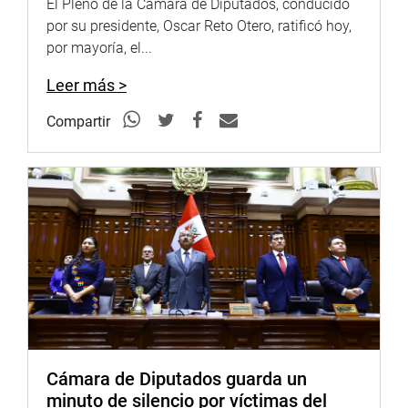
El Pleno de la Cámara de Diputados, conducido
por su presidente, Oscar Reto Otero, ratificó hoy,
“No podemos ofrecer atención presencial ni servicios en
por mayoría, el...
línea verificables si los datos no son correctos. Si una
persona presenta un DNI con información inconsistente,
Leer más >
se afecta la credibilidad del sistema”, explicó Velarde.
Compartir
Por su parte, la presidenta de la comisión, Orué Medina,
advirtió sobre la falta de filtros claros en la plataforma de
votación digital para restringir la participación de los
grupos autorizados por la ley.
Velarde dijo que el procedimiento de registro debería
verificar el grupo poblacional del votante según sea
necesario, bajo las regulaciones actuales, para asegurar
la transparencia y legalidad de este sistema. También
señaló la herramienta «Elige tu Local de Votación» de la
ONPE, que permite encontrar tu local de votación más
cercano a pesar de que la dirección no esté en tu DNI.
Cámara de Diputados guarda un
minuto de silencio por víctimas del
OFICINA DE COMUNICACIONES E IMAGEN