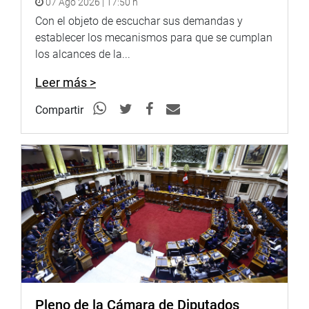
07 Ago 2026 | 17:50 h
y de las Comunicaciones de la Cámara de Comercio de
Con el objeto de escuchar sus demandas y
Lima, quien expuso sobre la Estrategia Nacional de
establecer los mecanismos para que se cumplan
Inteligencia Artificial 2026-2030 y planteó la necesidad de
los alcances de la...
fortalecer la gobernanza digital y la articulación entre el
Estado, el sector privado y la academia para impulsar el
Leer más >
desarrollo tecnológico del país.
Compartir
OFICINA DE COMUNICACIONES E IMAGEN
INSTITUCIONAL
Pleno de la Cámara de Diputados