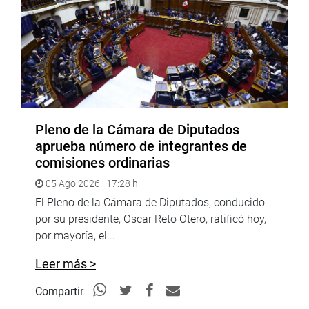
Hicieron uso de la palabra para saludar esta decisión los
parlamentarios Wilmer Cayllahua Barrientos (Frepap),
Luis Simeón Hurtado (AP) y César Gonzales Tuanama
(DD).
Lima, 4 de marzo de 2021
Pleno de la Cámara de Diputados
OFICINA DE COMUNICACIONES
aprueba número de integrantes de
comisiones ordinarias
05 Ago 2026 | 17:28 h
El Pleno de la Cámara de Diputados, conducido
por su presidente, Oscar Reto Otero, ratificó hoy,
por mayoría, el...
Leer más >
Compartir