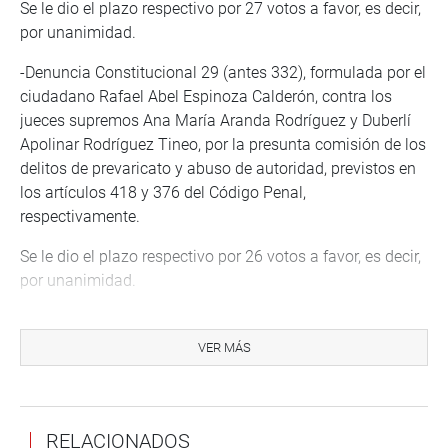
Se le dio el plazo respectivo por 27 votos a favor, es decir,
por unanimidad.
-Denuncia Constitucional 29 (antes 332), formulada por el
ciudadano Rafael Abel Espinoza Calderón, contra los
jueces supremos Ana María Aranda Rodríguez y Duberlí
Apolinar Rodríguez Tineo, por la presunta comisión de los
delitos de prevaricato y abuso de autoridad, previstos en
los artículos 418 y 376 del Código Penal,
respectivamente.
Se le dio el plazo respectivo por 26 votos a favor, es decir,
por unanimidad.
Las denuncias declaradas procedentes, en un extremo,
son:
VER MÁS
-La Denuncia Constitucional 367, formulada por el
congresista Alejandro Muñante Barrios, contra Víctor
Marcial Zamora Mesía, en su condición de exministro de
RELACIONADOS
Salud, por la presunta infracción constitucional de los