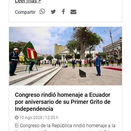
Leer más >
de excongresista de la República, contra Oscar Ugarte
Ubilluz, exministro de Salud, por presunta infracción
Compartir
constitucional de los artículos 9 y 38 de la Constitución
Política del Perú.
Se aprobó por 22 votos a favor, 0 en contra y dos
abstenciones
La consulta del plazo para la investigación y presentar
informe se da en cumplimiento del inciso d) del artículo
89 del Reglamento del Congreso referido al procedimiento
de acusación constitucional.
AL ARCHIVO
Congreso rindió homenaje a Ecuador
La Comisión Permanente aprobó por 21 votos, 2 en
por aniversario de su Primer Grito de
contra y 0 abstenciones, el informe final de la denuncia
Independencia
constitucional 21 (antes 318) contra los ex jueces
10 Ago 2026 | 12:35 h
supremos de la Sala Civil Transitoria de la Corte Suprema
El Congreso de la República rindió homenaje a la
de Justicia de la República, Ángel Henry Romero Díaz,