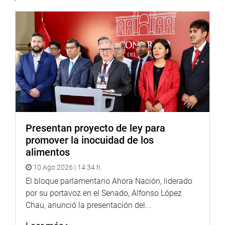
artículos 9 y 128 de nuestra Carta Magna y por la
presunta comisión del delito de omisión, rehusamiento o
demora de actos funcionales, previsto en el artículo 377
del Código Penal.
Se le otorgó el plazo de 15 días hábiles por unanimidad
(23 votos).
-Denuncia Constitucional 290, formulada por Jorge Carlos
Montoya Manrique, en su condición de congresista de la
República, contra Aníbal Torres Vásquez, en su condición
Presentan proyecto de ley para
de presidente del Consejo de Ministros, por las presuntas
promover la inocuidad de los
infracciones constitucionales de los artículos 38, 45 y 125
alimentos
de la Constitución.
10 Ago 2026 | 14:34 h
Se le otorgó el plazo de 15 días hábiles por 14 votos a
El bloque parlamentario Ahora Nación, liderado
favor, 4 en contra y 4 abstenciones.
por su portavoz en el Senado, Alfonso López
Chau, anunció la presentación del...
-Denuncia Constitucional 108 (antes 461), formulada por
el ciudadano César Gonzáles Tuanama, en su condición