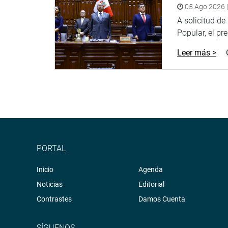
05 Ago 2026 |
A solicitud d
Popular, el pr
Leer más >
PORTAL
Inicio
Agenda
Noticias
Editorial
Contrastes
Damos Cuenta
SÍGUENOS