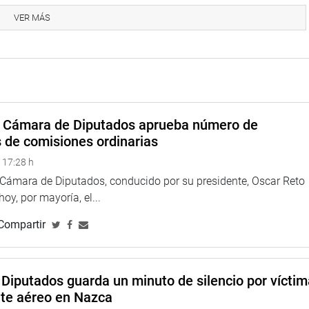
con el desarrollo del turismo y para trabajar y destrabar los
VER MÁS
uequirao, porque es una ventana abierta al mundo y para
Del Águila, Carlos Ticlla, María Melgarejo (FP), Edgar Ochoa
A) y Armando Villanueva (AP). (PVG).
a Cámara de Diputados aprueba número de
s de comisiones ordinarias
 17:28 h
a Cámara de Diputados, conducido por su presidente, Oscar Reto
 hoy, por mayoría, el...
Compartir
Diputados guarda un minuto de silencio por vícti
nte aéreo en Nazca