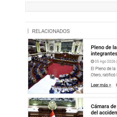
dijo que tiene un gran reto por delante sobre todo 
problemas que se presentan, por ejemplo en Choq
todos los peruanos.
Estuvieron presentes los legisladores Juan Carlos 
RELACIONADOS
(NP), Francisco Petrozzi, Alberto De Belaunde (No
PRENSA CONGRESO
Pleno de l
integrante
05 Ago 2026 |
El Pleno de l
Otero, ratificó
Leer más >
Cámara de 
del accide