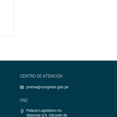
CENTRO DE ATENCIÓN
prensa@congreso.gob.pe
CNC
Palacio Legislativo Av.
Abancay s/n. Cercado de