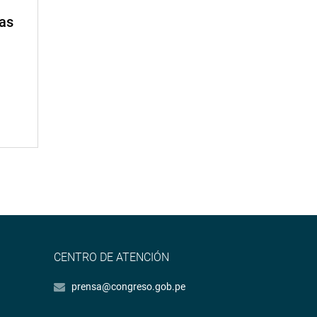
mas
CENTRO DE ATENCIÓN
prensa@congreso.gob.pe