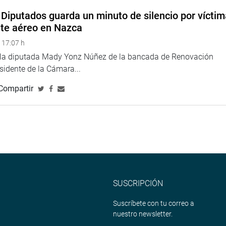
Diputados guarda un minuto de silencio por vícti
nte aéreo en Nazca
to de la familia que va a combatir la lucha de la violencia
 17:07 h
res y si no lo hacen así muchos niños y jóvenes caen en las
e la diputada Mady Yonz Núñez de la bancada de Renovación
, señaló.
esidente de la Cámara...
Compartir
 dijo que su propuesta busca sensibilizar a los niños, cuidando
iderar que los menores deben tener una educación que hagan
 en el futuro disminuya la violencia”, sostuvo.
ira Huilca Flores, Tania Pariona Tarqui, Marisa Glave Remy, se
igual opinión, fue el congresista Yonhy Lescano Ancieta, quién
SUSCRIPCIÓN
hogar y que los colegios son un complemento.
Suscríbete con tu correo a
nuestro newsletter.