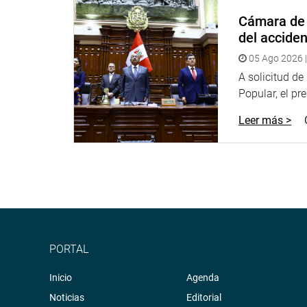
Cámara de 
del accide
Indicó que la propuesta contribuye el fortalecimien
05 Ago 2026 |
familia. “Los padres van a contribuir con los valo
A solicitud d
drogas, el alcohol y los inducen a cometer delitos”
Popular, el pr
Leer más >
La autora del proyecto, Betty Ananculí Gómez (FP)
y protegiéndolos en los colegios. “Debemos cons
frente a la sociedad, buscando un respeto para que
Las congresistas de la bancada de Nuevo Perú, Ind
mostraron a favor de la iniciativa legislativa. De 
PORTAL
remarcó que los valores y educación se da en el 
Inicio
Agenda
Noticias
Editorial