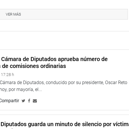
osotros a través del siguiente número telefónico:
311-7777
rónico:
admincursos@congreso.gob.pe
.
VER MÁS
a Cámara de Diputados aprueba número de
n el Ciudadano del Congreso de la República
s de comisiones ordinarias
 17:28 h
a Cámara de Diputados, conducido por su presidente, Oscar Reto
 hoy, por mayoría, el...
Compartir
Diputados guarda un minuto de silencio por vícti