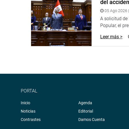
del accide
05 Ago 2026 |
A solicitud d
Popular, el pr
Leer más >
PORTAL
Inicio
Agenda
Noticias
Editorial
Contrastes
Damos Cuenta