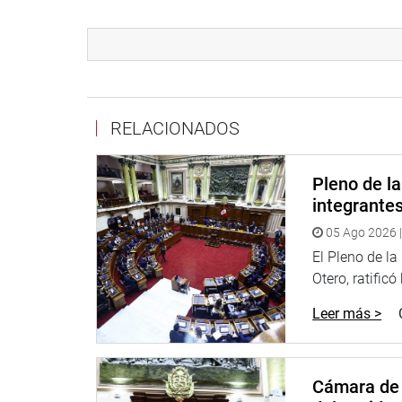
Para mayor información debe contactarse con n
anexo: 3154
; o mediante el siguiente correo elect
Esperando contar con su participación.
Atentamente
RELACIONADOS
—
Pleno de l
Oficina de Participación, Proyección y Enlace co
integrante
05 Ago 2026 |
El Pleno de l
Otero, ratificó
Leer más >
Cámara de 