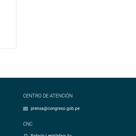
CENTRO DE ATENCIÓN
prensa@congreso.gob.pe
CNC
Palacio Legislativo Av.