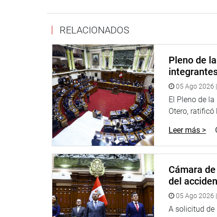
Esperando contar con su participación.
Atentamente
RELACIONADOS
—
Pleno de l
Oficina de Participación, Proyección y Enlace c
integrante
05 Ago 2026 |
El Pleno de l
Otero, ratificó
Leer más >
Cámara de 
del accide
05 Ago 2026 |
A solicitud d