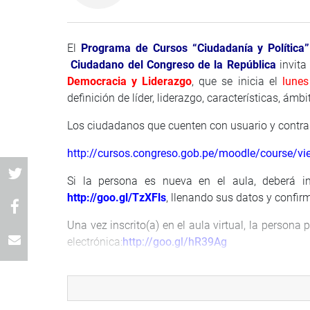
El
Programa de Cursos “Ciudadanía y Política”
Ciudadano del Congreso de la República
invita
Democracia y Liderazgo
, que se inicia el
lunes
definición de líder, liderazgo, características, ámb
Los ciudadanos que cuenten con usuario y contrase
http://cursos.congreso.gob.pe/moodle/course/v
Si la persona es nueva en el aula, deberá ins
http://goo.gl/TzXFls
, llenando sus datos y confir
Una vez inscrito(a) en el aula virtual, la persona 
electrónica:
http://goo.gl/hR39Ag
Para mayor información debe contactarse con n
anexo: 3154
; o mediante el siguiente correo elect