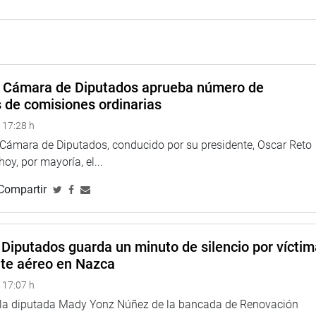
a Cámara de Diputados aprueba número de
on el Ciudadano del Congreso de la República
s de comisiones ordinarias
 17:28 h
a Cámara de Diputados, conducido por su presidente, Oscar Reto
 hoy, por mayoría, el...
Compartir
Diputados guarda un minuto de silencio por vícti
nte aéreo en Nazca
 17:07 h
e la diputada Mady Yonz Núñez de la bancada de Renovación