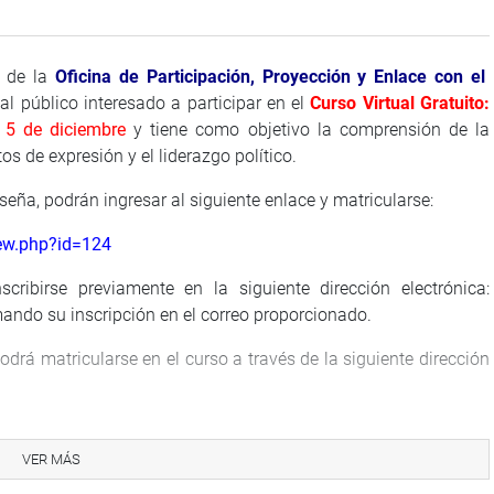
de la
Oficina de Participación, Proyección y Enlace con el
 al público interesado a participar en el
Curso Virtual Gratuito
:
 5 de diciembre
y tiene como objetivo la comprensión de la
itos de expresión y el liderazgo político.
ña, podrán ingresar al siguiente enlace y matricularse:
iew.php?id=124
cribirse previamente en la siguiente dirección electrónica:
mando su inscripción en el correo proporcionado.
podrá matricularse en el curso a través de la siguiente dirección
osotros a través del siguiente número telefónico:
311-7777
rónico:
admincursos@congreso.gob.pe
.
VER MÁS