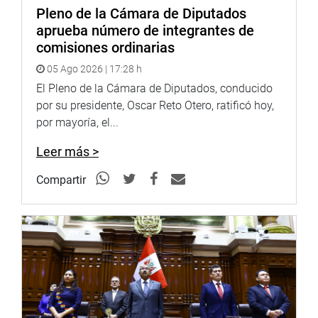
Pleno de la Cámara de Diputados
Facebook:
https://goo.gl/s5t7XN
aprueba número de integrantes de
Twitter:
https://goo.gl/iMywRR
comisiones ordinarias
YouTube:
https://goo.gl/VBXBNk
05 Ago 2026 | 17:28 h
Radio:
El Pleno de la Cámara de Diputados, conducido
goo.gl/hMwTg1
fotografia.congreso.gob.pe
por su presidente, Oscar Reto Otero, ratificó hoy,
por mayoría, el...
Leer más >
Compartir