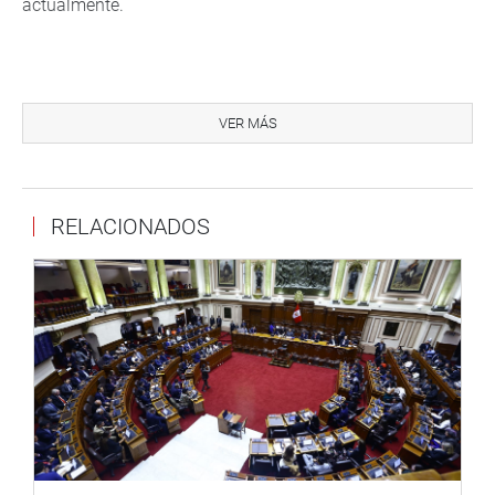
actualmente.
VER MÁS
CENTRO DE NOTICIAS
RELACIONADOS
PRENSA-CONGRESO 9-10-2018
Puede encontrar más información en nuestra página web
y redes sociales.
Heraldo
:
goo.gl/Ty5Tto
Portal:
http://www.congreso.gob.pe/