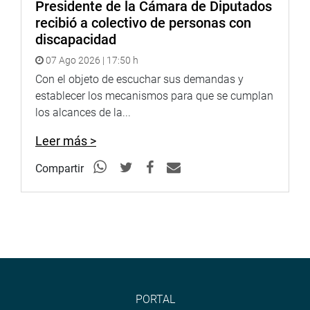
GLP por Gas Natural (GN) y dentro de este nuevo
Presidente de la Cámara de Diputados
panorama habrá 120 mil nuevos hogares usuarios de GN
recibió a colectivo de personas con
en Lima por año. Anunció que existen importantes
discapacidad
proyectos de masificación y en proceso de concesión.
07 Ago 2026 | 17:50 h
Con el objeto de escuchar sus demandas y
Dijo que se fomenta un precio accesible del GLP en las
establecer los mecanismos para que se cumplan
zonas donde no ha llegado el gas natural y que mediante
los alcances de la...
el Fondo de Inclusión Social Energético los hogares más
pobres obtienen un vale de descuento de 16 soles por
Leer más >
balón de 10 kilos.
Compartir
INDECOPI
Por su lado, el presidente del Indecopi, Ivo Sergio Gagliuffi
Piercechi, en representación de la entidad, dijo que ésta
tiene como funciones la promoción del mercado y la
protección de los derechos de los consumidores.
Gagliuffi detalló que se ha intensificado la labor de
fiscalización de ese organismo en el mercado de
PORTAL