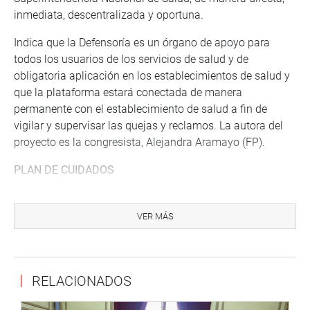
inmediata, descentralizada y oportuna.
Indica que la Defensoría es un órgano de apoyo para
todos los usuarios de los servicios de salud y de
obligatoria aplicación en los establecimientos de salud y
que la plataforma estará conectada de manera
permanente con el establecimiento de salud a fin de
vigilar y supervisar las quejas y reclamos. La autora del
proyecto es la congresista, Alejandra Aramayo (FP).
PLAN DE CUIDADOS
De otro lado, la Comisión Permanente, aprobó, por
unanimidad, la propuesta que crea la comisión especial
VER MÁS
para la elaboración de un Plan Nacional de cuidados
paliativos para pacientes adultos y pediátricos, con
enfermedades oncológicas y no oncológicas.
RELACIONADOS
El objetivo de la norma es asegurar la inclusión de los
cuidados paliativos en el Sistema Nacional de Salud, a fin