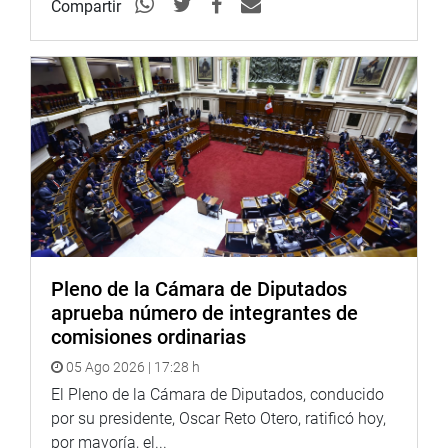
Compartir
PRENSA CONGRESO 11-07-18
Puede encontrar más información en nuestra página web
y redes sociales.
Heraldo
:
goo.gl/Ty5Tto
Portal:
http://www.congreso.gob.pe/
Facebook:
https://goo.gl/s5t7XN
Pleno de la Cámara de Diputados
Twitter:
https://goo.gl/iMywRR
aprueba número de integrantes de
YouTube:
https://goo.gl/VBXBNk
comisiones ordinarias
Radio:
goo.gl/hMwTg1
05 Ago 2026 | 17:28 h
fotografia.congreso.gob.pe
El Pleno de la Cámara de Diputados, conducido
por su presidente, Oscar Reto Otero, ratificó hoy,
por mayoría, el...