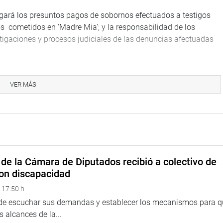
tigará los presuntos pagos de sobornos efectuados a testigos
s cometidos en ‘Madre Mia’; y la responsabilidad de los
estigaciones y procesos judiciales de las denuncias afectuadas
VER MÁS
una moción por la cual se demanda el respeto a la Constitución
debiendo más bien el Ejecutivo venezolano convocar a
líticos y abrir los canales humanitarios, respetando los derechos
avor, 16 en contra y una abstención.
de la Cámara de Diputados recibió a colectivo de
iones, el congresista Jorge del Castillo Gálvez (CPA), quien
on discapacidad
condena y rechazo a lo que llamó “dictadura de Nicolás
 17:50 h
país han ocurrido 48 muertes en menos de 45 días.
 de escuchar sus demandas y establecer los mecanismos para 
 de opinión sobre este problema regional, lo cual bien podría
 alcances de la...
ximos días viajará al Brasil a una cita parlamentaria