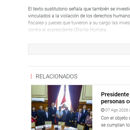
El texto sustitutorio señala que también se inves
vinculados a la violación de los derechos humano
fiscales y jueces que tuvieron a su cargo las inv
contra el expresidente Ollanta Humala.
VENEZUELA
De otro lado, la Representación Nacional aprobó 
de 1999 y a la Asamblea Nacional de Venezuela, 
elecciones presidenciales, liberar a los presos po
humanos de su pueblo.
RELACIONADOS
El pronunciamiento fue aprobado por 89 votos a f
Presidente 
Sustentó la propuesta, sobre la cual hubo dos moc
personas c
recordó apreciaciones vertidas anteriormente de 
07 Ago 2026 |
Maduro” en Venezuela. Dijo que en ese hermano 
Con el objeto
Indicó que el Perú debería de liderar una corriente
se cumplan los
hacer la presidenta del Congreso, quien en los pró