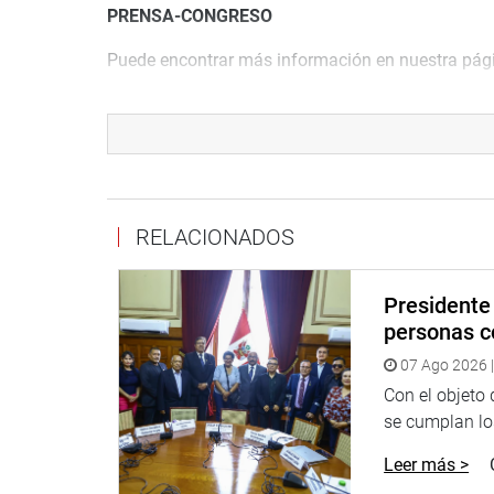
PRENSA-CONGRESO
Puede encontrar más información en nuestra pági
http://www.congreso.gob.pe/
Facebook:
https://www.facebook.com/congresop
Twitter:
https://twitter.com/congresoperu
RELACIONADOS
Youtube:
http://www.youtube.com/congresoperu
Soundcloud:
https://soundcloud.com/radiocongr
Presidente 
personas c
07 Ago 2026 |
Con el objeto
se cumplan los
Leer más >