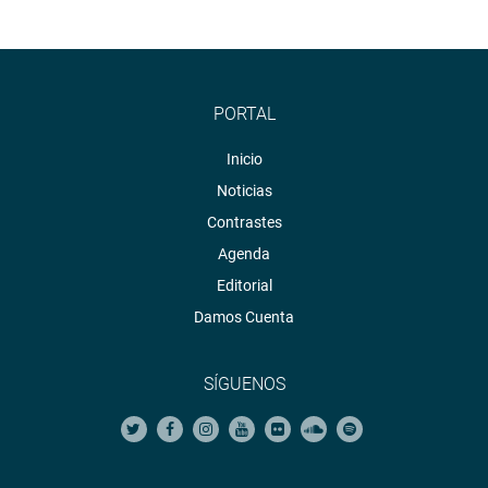
Miranda Mifflin dijo que en el presente año se está
trabajando en un mapa del delito con diez comisarías y
se ha reformulado el mapa de riesgo de la delincuencia
urbana a través de patrullajes municipales por sectores
PORTAL
en 43 distritos de la capital.
Inicio
En los años 2015-16 se realizaron 10,030 patrullajes
Noticias
integrados entre la policía y el serenazgo, y se ha previsto
Contrastes
llegar a fin de año a cuatro mil intervenciones.
Agenda
Por último, el jefe del INEI dijo que el principal problema
Editorial
del país para la población, según los últimos indicadores
Damos Cuenta
que ha trabajado el Instituto en el presente año, es la
corrupción y en segundo lugar la delincuencia. Un 19% de
la población opinó que ha declinado la falta de seguridad
SÍGUENOS
en Lima y solo 1/5 de la ciudadanía tiene confianza en la
policía nacional. (O/M/C).
PRENSA CONGRESO