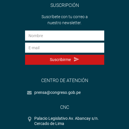
SUSCRIPCIÓN
http://www.congreso.gob.pe/
Suscríbete con tu correo a
Facebook:
https://www.facebook.com/congresoperu
nuestro newsletter.
Twitter:
https://twitter.com/congresoperu
Youtube:
http://www.youtube.com/congresoperu
Soundcloud:
https://soundcloud.com/radiocongreso
Suscribirme
CENTRO DE ATENCIÓN
prensa@congreso.gob.pe
CNC
Palacio Legislativo Av. Abancay s/n.
Cercado de Lima