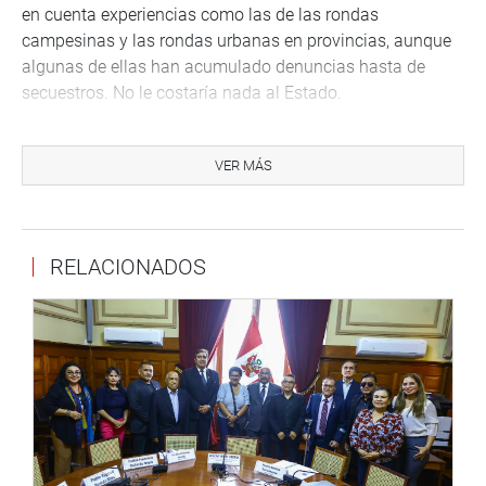
en cuenta experiencias como las de las rondas
campesinas y las rondas urbanas en provincias, aunque
algunas de ellas han acumulado denuncias hasta de
secuestros. No le costaría nada al Estado.
Dijo luego, que el policía está mal pagado y sus bajos
ingresos pueden ser un factor de corrupción. Asimismo, la
VER MÁS
importancia de rehabilitar a los jóvenes delincuentes con
rehabilitación y educación con la participación de las
municipalidades.
RELACIONADOS
Otro de los puntos en los que incidió en su exposición fue
en la necesidad de reducir el proceso judicial porque no
hacerlo favorece la prescripción de los delitos, como el
hurto. Dio a conocer que la implementación del nuevo
Código Procesal Penal se inició en el 2006 en Huaura y
que su implementación en Lima será en el 2018 y que
hacerlo efectivo plenamente costará 1,500 millones de
soles.