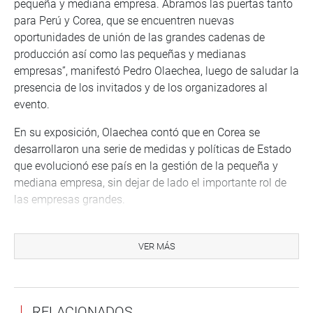
pequeña y mediana empresa. Abramos las puertas tanto
para Perú y Corea, que se encuentren nuevas
oportunidades de unión de las grandes cadenas de
producción así como las pequeñas y medianas
empresas”, manifestó Pedro Olaechea, luego de saludar la
presencia de los invitados y de los organizadores al
evento.
En su exposición, Olaechea contó que en Corea se
desarrollaron una serie de medidas y políticas de Estado
que evolucionó ese país en la gestión de la pequeña y
mediana empresa, sin dejar de lado el importante rol de
las empresas grandes.
Añadió que las condiciones del mundo empiezan a
cambiar y que los fondos de garantía empezaron a
VER MÁS
funcionar en Corea del Sur, que le ha dado un nuevo
impulso en lo que es hoy la Corea moderna, aunado a la
tecnología de la información como un factor muy
RELACIONADOS
importante y que ha puesto a ese país como uno de los