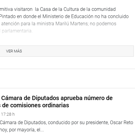
omitiva visitaron la Casa de la Cultura de la comunidad
 Pintado en donde el Ministerio de Educación no ha concluido
 atención para la ministra Marilú Martens; no podemos
el parlamentaria.
VER MÁS
Segura Izquierdo inauguró la segunda mesa de trabajo conjunta
viceministro de Interculturalidad del Ministerio de Cultura;
presentes, a fin de escuchar las necesidades de la población
ocimiento el Plan Censo del 2017.
a Cámara de Diputados aprueba número de
s de comisiones ordinarias
 17:28 h
a Cámara de Diputados, conducido por su presidente, Oscar Reto
 hoy, por mayoría, el...