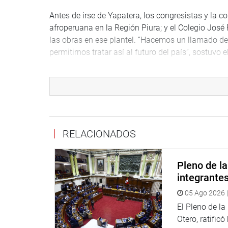
Antes de irse de Yapatera, los congresistas y la c
afroperuana en la Región Piura; y el Colegio José
las obras en ese plantel. “Hacemos un llamado de
permitirnos tratar así al futuro del país”, sostuvo 
En Zaña
En su segundo día de trabajo como coordinador, 
en la Municipalidad de Zaña, junto a Alfredo Luna, 
Marco Hernández, alcalde de Zaña, y autoridades 
afroperuana de la zona, así como hacer de su con
RELACIONADOS
PRENSA/DESPACHO CONGRESAL
Pleno de l
integrante
05 Ago 2026 |
El Pleno de l
Otero, ratificó