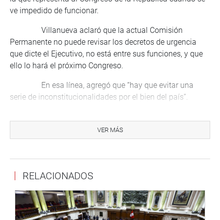
ve impedido de funcionar.
Villanueva aclaró que la actual Comisión
Permanente no puede revisar los decretos de urgencia
que dicte el Ejecutivo, no está entre sus funciones, y que
ello lo hará el próximo Congreso.
En esa línea, agregó que “hay que evitar una
serie de inconstitucionalidades por el bien del país”.
Sobre la participación de AP en las elecciones
congresales del próximo año, explicó que “quisiéramos
VER MÁS
que no solo fueran en elecciones parlamentarias, sino
también en las elecciones generales tal y como lo
planteamos desde un inicio”.
RELACIONADOS
Sobre el pedido del Defensor del Pueblo, Walter
Gutiérrez, para que sea el propio presidente de la
República, Martín Vizcarra, quien plantee la demanda
competencial ante el Tribunal Constitucional, Villanueva