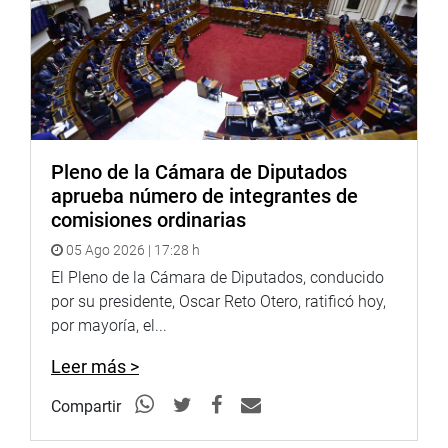
expresó: “Debiera hacerlo. Hay voces no solo nacionales,
sino también internacionales que hablan de la necesidad
de resolver esta situación cuanto antes”.
Sin embargo, finalizó expresando que si el
presidente de la República “tuviera una actitud de respeto
a la democracia, tendría que haberlo hecho antes de
Pleno de la Cámara de Diputados
tomar la decisión de disolver el Congreso
aprueba número de integrantes de
inconstitucionalmente, como ha ocurrido”.
comisiones ordinarias
PRENSA CONGRESO
05 Ago 2026 | 17:28 h
El Pleno de la Cámara de Diputados, conducido
por su presidente, Oscar Reto Otero, ratificó hoy,
por mayoría, el...
Leer más >
Compartir